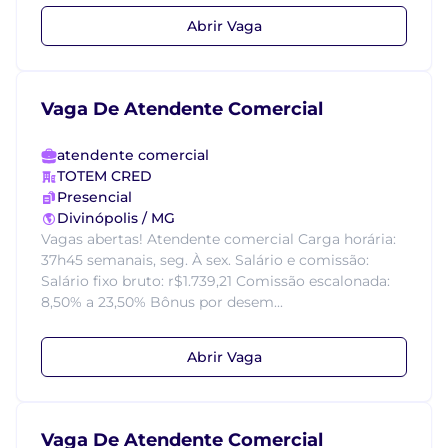
Abrir Vaga
Vaga De Atendente Comercial
atendente comercial
TOTEM CRED
Presencial
Divinópolis / MG
Vagas abertas! Atendente comercial Carga horária:
37h45 semanais, seg. À sex. Salário e comissão:
Salário fixo bruto: r$1.739,21 Comissão escalonada:
8,50% a 23,50% Bônus por desem...
Abrir Vaga
Vaga De Atendente Comercial