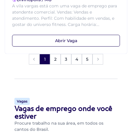
A vila vargas está com uma vaga de emprego para
atendente comercial. Vendas: Vendas e
atendimento. Perfil: Com habilidade em vendas, e
gostar do universo fitness. Carga horária:...
Abrir Vaga
1
2
3
4
5
Vagas
Vagas de emprego onde você
estiver
Procure trabalho na sua área, em todos os
cantos do Brasil.