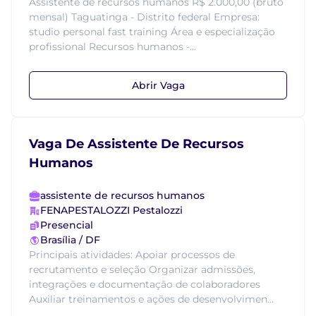
Assistente de recursos humanos R$ 2.000,00 (bruto
mensal) Taguatinga - Distrito federal Empresa:
studio personal fast training Área e especialização
profissional Recursos humanos -...
Abrir Vaga
Vaga De Assistente De Recursos
Humanos
assistente de recursos humanos
FENAPESTALOZZI Pestalozzi
Presencial
Brasília / DF
Principais atividades: Apoiar processos de
recrutamento e seleção Organizar admissões,
integrações e documentação de colaboradores
Auxiliar treinamentos e ações de desenvolvimen...