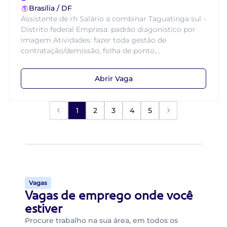
Brasília / DF
Assistente de rh Salário a combinar Taguatinga sul -
Distrito federal Empresa: padrão diagonistico por
imagem Atividades: fazer toda gestão de
contratação/demissão, folha de ponto,...
Abrir Vaga
1
2
3
4
5
Vagas
Vagas de emprego onde você
estiver
Procure trabalho na sua área, em todos os