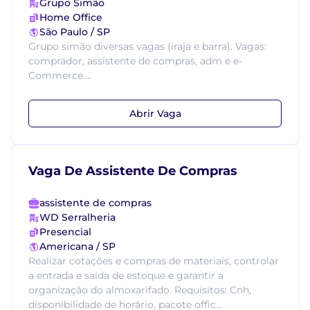
Grupo Simão
Home Office
São Paulo / SP
Grupo simão diversas vagas (irajá e barra). Vagas:
comprador, assistente de compras, adm e e-
Commerce....
Abrir Vaga
Vaga De Assistente De Compras
assistente de compras
WD Serralheria
Presencial
Americana / SP
Realizar cotações e compras de materiais, controlar
a entrada e saída de estoque e garantir a
organização do almoxarifado. Requisitos: Cnh,
disponibilidade de horário, pacote offic...