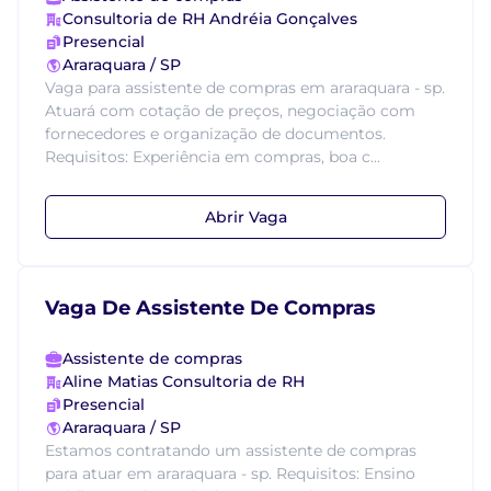
Consultoria de RH Andréia Gonçalves
Presencial
Araraquara / SP
Vaga para assistente de compras em araraquara - sp.
Atuará com cotação de preços, negociação com
fornecedores e organização de documentos.
Requisitos: Experiência em compras, boa c...
Abrir Vaga
Vaga De Assistente De Compras
Assistente de compras
Aline Matias Consultoria de RH
Presencial
Araraquara / SP
Estamos contratando um assistente de compras
para atuar em araraquara - sp. Requisitos: Ensino