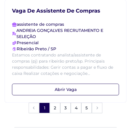
Vaga De Assistente De Compras
assistente de compras
ANDREIA GONÇALVES RECRUTAMENTO E
SELEÇÃO
Presencial
Ribeirão Preto / SP
Estamos contratando analista/assistente de
compras (pj) para ribeirão preto/sp. Principais
responsabilidades: Gerir contas a pagar e fluxo de
caixa Realizar cotações e negociaçõe...
Abrir Vaga
1
2
3
4
5