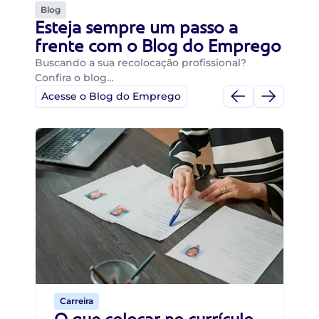
Blog
Esteja sempre um passo a
frente com o Blog do Emprego
Buscando a sua recolocação profissional?
Confira o blog…
Acesse o Blog do Emprego
Di
Di
B
O 
um
ca
o 
de 
Carreira