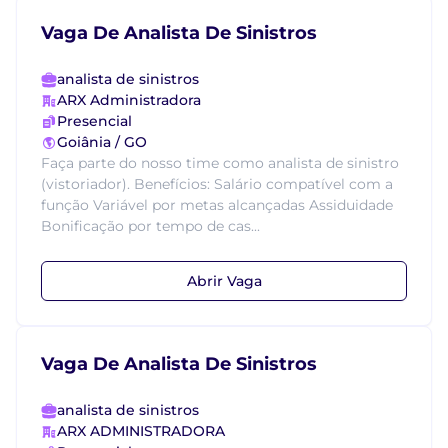
Vaga De Analista De Sinistros
analista de sinistros
ARX Administradora
Presencial
Goiânia / GO
Faça parte do nosso time como analista de sinistro
(vistoriador). Benefícios: Salário compatível com a
função Variável por metas alcançadas Assiduidade
Bonificação por tempo de cas...
Abrir Vaga
Vaga De Analista De Sinistros
analista de sinistros
ARX ADMINISTRADORA