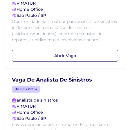
RIMATUR
Home Office
São Paulo / SP
Oportunidade na rimatour para analista de sinistros
ii. Responsável pela análise de sinistros
(acidentes/incidentes), controle de custos de
reparos, atendimento a envolvidos e acom...
Abrir Vaga
Vaga De Analista De Sinistros
Home Office
analista de sinistros
RIMATUR
Home Office
São Paulo / SP
novas oportunidades na rimatur! Estamos com