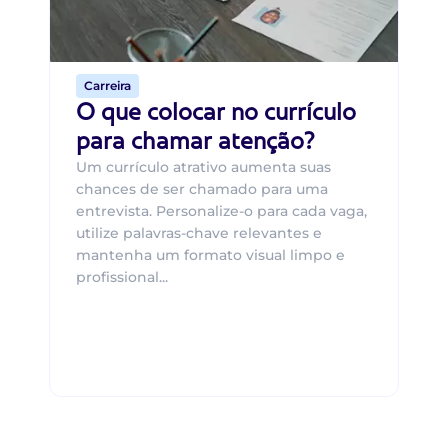
o 
de 
Carreira
O que colocar no currículo
para chamar atenção?
Um currículo atrativo aumenta suas
chances de ser chamado para uma
entrevista. Personalize-o para cada vaga,
utilize palavras-chave relevantes e
mantenha um formato visual limpo e
profissional...