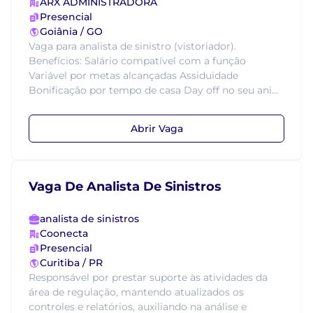
ARX ADMINISTRADORA
Presencial
Goiânia / GO
Vaga para analista de sinistro (vistoriador).
Benefícios: Salário compatível com a função
Variável por metas alcançadas Assiduidade
Bonificação por tempo de casa Day off no seu ani...
Abrir Vaga
Vaga De Analista De Sinistros
analista de sinistros
Coonecta
Presencial
Curitiba / PR
Responsável por prestar suporte às atividades da
área de regulação, mantendo atualizados os
controles e relatórios, auxiliando na análise e