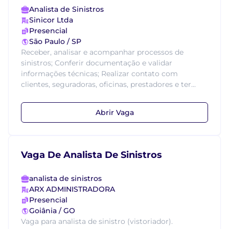
Analista de Sinistros
Sinicor Ltda
Presencial
São Paulo / SP
Receber, analisar e acompanhar processos de
sinistros; Conferir documentação e validar
informações técnicas; Realizar contato com
clientes, seguradoras, oficinas, prestadores e ter...
Abrir Vaga
Vaga De Analista De Sinistros
analista de sinistros
ARX ADMINISTRADORA
Presencial
Goiânia / GO
Vaga para analista de sinistro (vistoriador).