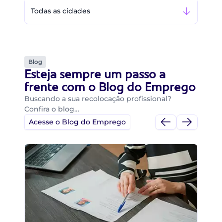
Todas as cidades
Blog
Esteja sempre um passo a
frente com o Blog do Emprego
Buscando a sua recolocação profissional?
Confira o blog…
Acesse o Blog do Emprego
Di
Di
B
O 
um
ca