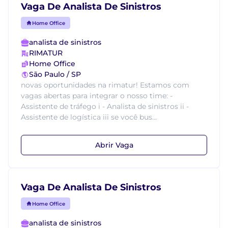
Vaga De Analista De Sinistros
Home Office
analista de sinistros
RIMATUR
Home Office
São Paulo / SP
novas oportunidades na rimatur! Estamos com
vagas abertas para integrar o nosso time: -
Assistente de tráfego i - Analista de sinistros ii -
Assistente de logística iii se você bus...
Abrir Vaga
Vaga De Analista De Sinistros
Home Office
analista de sinistros