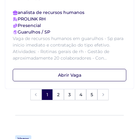
analista de recursos humanos
PROLINK RH
Presencial
Guarulhos / SP
Vaga de recursos humanos em guarulhos - Sp para
início imediato e contratação do tipo efetivo.
Atividades: - Rotinas gerais de rh - Gestão de
aproximadamente 20 colaboradores - Con...
Abrir Vaga
1
2
3
4
5
Vagas