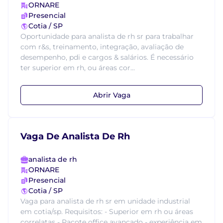
ORNARE
Presencial
Cotia / SP
Oportunidade para analista de rh sr para trabalhar
com r&s, treinamento, integração, avaliação de
desempenho, pdi e cargos & salários. É necessário
ter superior em rh, ou áreas cor...
Abrir Vaga
Vaga De Analista De Rh
analista de rh
ORNARE
Presencial
Cotia / SP
Vaga para analista de rh sr em unidade industrial
em cotia/sp. Requisitos: - Superior em rh ou áreas
correlatas - Pacote office avançado - experiência em