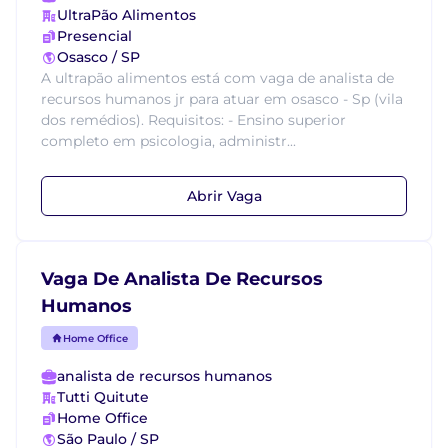
UltraPão Alimentos
Presencial
Osasco / SP
A ultrapão alimentos está com vaga de analista de
recursos humanos jr para atuar em osasco - Sp (vila
dos remédios). Requisitos: - Ensino superior
completo em psicologia, administr...
Abrir Vaga
Vaga De Analista De Recursos
Humanos
Home Office
analista de recursos humanos
Tutti Quitute
Home Office
São Paulo / SP