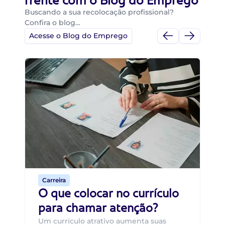
frente com o Blog do Emprego
Buscando a sua recolocação profissional?
Confira o blog…
Acesse o Blog do Emprego
Di
Di
B
O 
um
ca
o 
de 
Carreira
O que colocar no currículo
para chamar atenção?
Um currículo atrativo aumenta suas