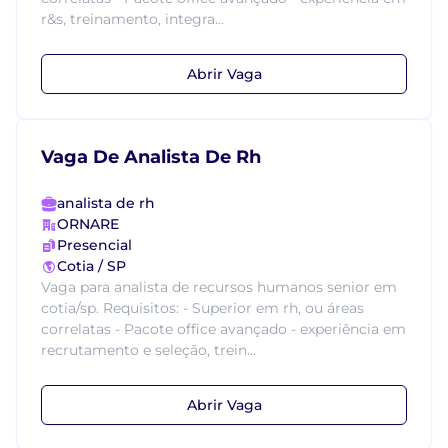
r&s, treinamento, integra...
Abrir Vaga
Vaga De Analista De Rh
analista de rh
ORNARE
Presencial
Cotia / SP
Vaga para analista de recursos humanos senior em
cotia/sp. Requisitos: - Superior em rh, ou áreas
correlatas - Pacote office avançado - experiência em
recrutamento e seleção, trein...
Abrir Vaga