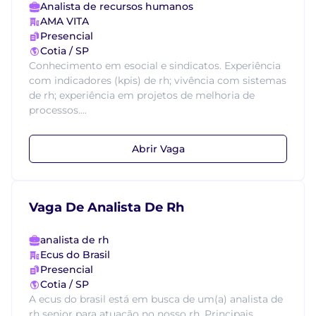
Analista de recursos humanos
AMA VITA
Presencial
Cotia / SP
Conhecimento em esocial e sindicatos. Experiência
com indicadores (kpis) de rh; vivência com sistemas
de rh; experiência em projetos de melhoria de
processos....
Abrir Vaga
Vaga De Analista De Rh
analista de rh
Ecus do Brasil
Presencial
Cotia / SP
A ecus do brasil está em busca de um(a) analista de
rh senior para atuação no nosso rh. Principais