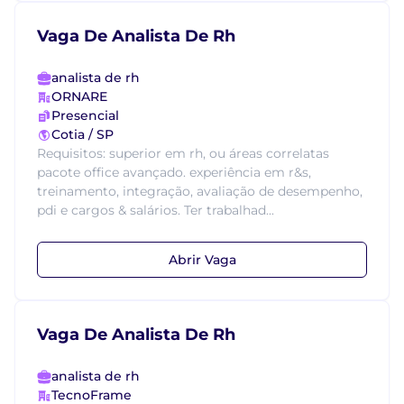
Vaga De Analista De Rh
analista de rh
ORNARE
Presencial
Cotia / SP
Requisitos: superior em rh, ou áreas correlatas
pacote office avançado. experiência em r&s,
treinamento, integração, avaliação de desempenho,
pdi e cargos & salários. Ter trabalhad...
Abrir Vaga
Vaga De Analista De Rh
analista de rh
TecnoFrame