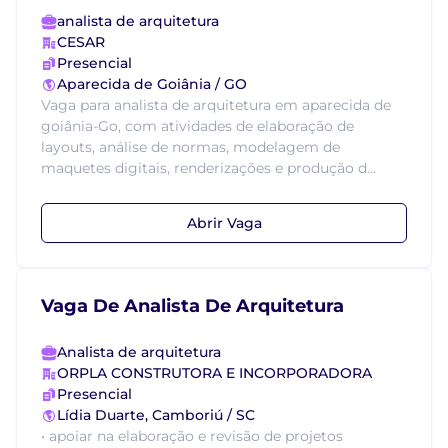
analista de arquitetura
CESAR
Presencial
Aparecida de Goiânia / GO
Vaga para analista de arquitetura em aparecida de
goiânia-Go, com atividades de elaboração de
layouts, análise de normas, modelagem de
maquetes digitais, renderizações e produção d...
Abrir Vaga
Vaga De Analista De Arquitetura
Analista de arquitetura
ORPLA CONSTRUTORA E INCORPORADORA
Presencial
Lídia Duarte, Camboriú / SC
• apoiar na elaboração e revisão de projetos