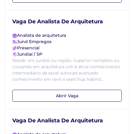
Vaga De Analista De Arquitetura
Analista de arquitetura
Jund Empregos
Presencial
Jundiaí / SP
Residir em jundiaí ou região. Superior completo ou
cursando em arquitetura cnh b ativa conhecimento
intermediário de excel autocad avançado
conhecimento em revit e sketchup habilid...
Abrir Vaga
Vaga De Analista De Arquitetura