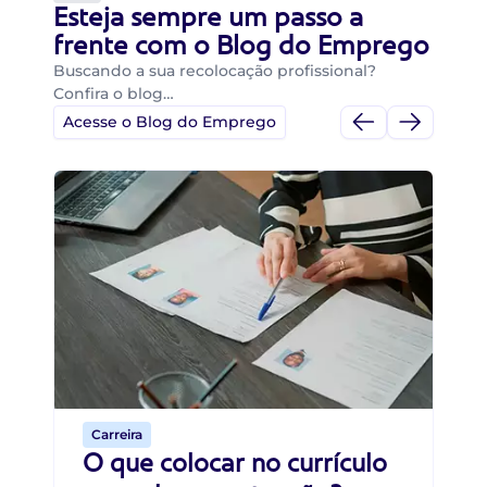
Esteja sempre um passo a
frente com o Blog do Emprego
Buscando a sua recolocação profissional?
Confira o blog…
Acesse o Blog do Emprego
Di
Di
B
O 
um
ca
o 
de 
Carreira
O que colocar no currículo