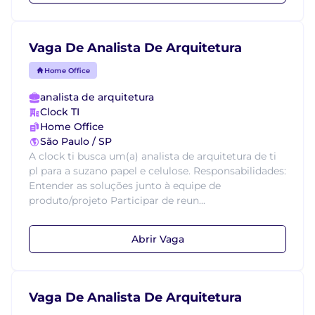
Vaga De Analista De Arquitetura
Home Office
analista de arquitetura
Clock TI
Home Office
São Paulo / SP
A clock ti busca um(a) analista de arquitetura de ti
pl para a suzano papel e celulose. Responsabilidades:
Entender as soluções junto à equipe de
produto/projeto Participar de reun...
Abrir Vaga
Vaga De Analista De Arquitetura