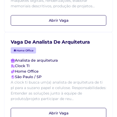
maquetes digitais, renderizações, elaborar
memoriais descritivos, produção de projetos...
Abrir Vaga
Vaga De Analista De Arquitetura
Home Office
Analista de arquitetura
Clock TI
Home Office
São Paulo / SP
A clock ti busca um(a) analista de arquitetura de ti
pl para a suzano papel e celulose. Responsabilidades:
Entender as soluções junto à equipe de
produto/projeto participar de reu...
Abrir Vaga