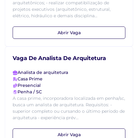
arquitetônicos; • realizar compatibilização de
projetos executivos (arquitetônico, estrutural,
elétrico, hidráulico e demais disciplina...
Abrir Vaga
Vaga De Analista De Arquitetura
Analista de arquitetura
Casa Prime
Presencial
Penha / SC
A casa prime, incorporadora localizada em penha/sc,
busca um analista de arquitetura. Requisitos: -
superior completo ou cursando o último período de
arquitetura - experiência prév...
Abrir Vaga