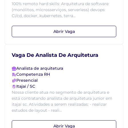
100% remoto hard skills: Arquitetura de software
(monólitos, microsserviços, serverless) devops:
Ci/cd, docker, kubernetes, terra...
Abrir Vaga
Vaga De Analista De Arquitetura
Analista de arquitetura
Competenza RH
Presencial
Itajaí / SC
Nossa cliente atua no segmento de arquitetura e
está contratando analista de arquitetura junior em
itajaí sc. Atividades a serem realizadas: - realizar
estudos de layout - reali...
Abrir Vaga