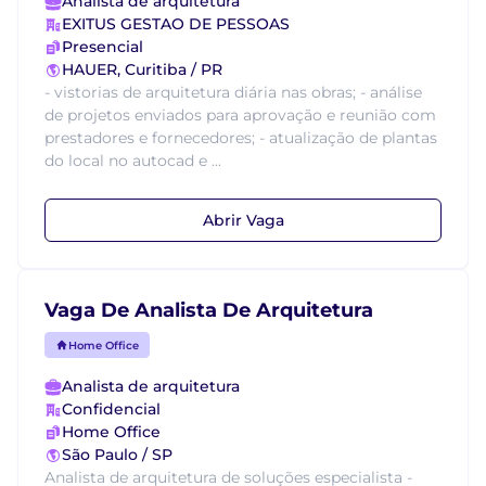
Analista de arquitetura
EXITUS GESTAO DE PESSOAS
Presencial
HAUER, Curitiba / PR
- vistorias de arquitetura diária nas obras; - análise
de projetos enviados para aprovação e reunião com
prestadores e fornecedores; - atualização de plantas
do local no autocad e ...
Abrir Vaga
Vaga De Analista De Arquitetura
Home Office
Analista de arquitetura
Confidencial
Home Office
São Paulo / SP
Analista de arquitetura de soluções especialista -