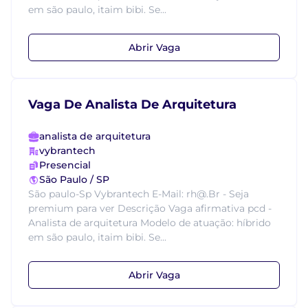
em são paulo, itaim bibi. Se...
Abrir Vaga
Vaga De Analista De Arquitetura
analista de arquitetura
vybrantech
Presencial
São Paulo / SP
São paulo-Sp Vybrantech E-Mail: rh@.Br - Seja
premium para ver Descrição Vaga afirmativa pcd -
Analista de arquitetura Modelo de atuação: híbrido
em são paulo, itaim bibi. Se...
Abrir Vaga