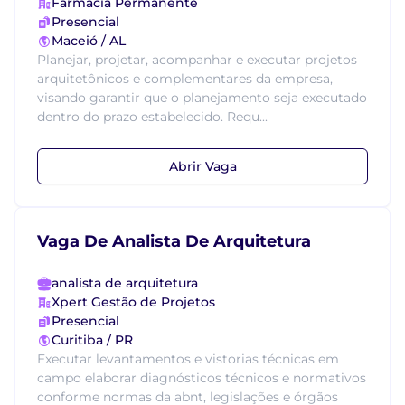
Farmácia Permanente
Presencial
Maceió / AL
Planejar, projetar, acompanhar e executar projetos
arquitetônicos e complementares da empresa,
visando garantir que o planejamento seja executado
dentro do prazo estabelecido. Requ...
Abrir Vaga
Vaga De Analista De Arquitetura
analista de arquitetura
Xpert Gestão de Projetos
Presencial
Curitiba / PR
Executar levantamentos e vistorias técnicas em
campo elaborar diagnósticos técnicos e normativos
conforme normas da abnt, legislações e órgãos