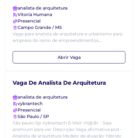
analista de arquitetura
Vitoria Humana
Presencial
Campo Grande / MS
Vaga para analista de arquitetura e urbanismo para
empresa do ramo de empreendimentos....
Abrir Vaga
Vaga De Analista De Arquitetura
analista de arquitetura
vybrantech
Presencial
São Paulo / SP
São paulo-Sp Vybrantech E-Mail: rh@.Br - Seja
premium para ver Descrição Vaga afirmativa pcd -
Analista de arquitetura Modelo de atuação: híbrido