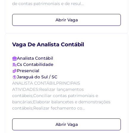
de contas patrimoniais e de resul...
Abrir Vaga
Vaga De Analista Contábil
Analista Contábil
Cs Contabilidade
Presencial
Jaraguá do Sul / SC
ANALISTA CONTÁBILPRINCIPAIS
ATIVIDADES:Realizar lançamentos
contábeis;Conciliar contas patrimoniais e
bancárias;Elaborar balancetes e demonstrações
contábeis;Realizar fechamento co...
Abrir Vaga