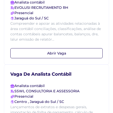
Analista contábil
EVOLUSI RECRUTAMENTO RH
Presencial
Jaraguá do Sul / SC
Compreender e apoiar as atividades relacionadas à
área contábil conciliações, classificações, análise de
contas contábeis apurar balancetes, balanços, dre,
lalur emissão de relatór...
Abrir Vaga
Vaga De Analista Contábil
Analista contábil
SSWL CONSULTORIA E ASSESSORIA
Presencial
Centro , Jaraguá do Sul / SC
Lançamentos de extratos e despesas gerais,
importação de folha de pagamento, cálculo de