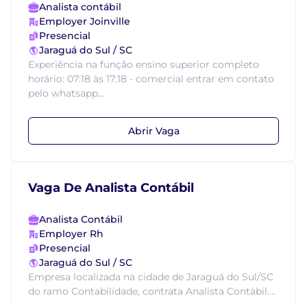
Analista contábil
Employer Joinville
Presencial
Jaraguá do Sul / SC
Experiência na função ensino superior completo
horário: 07:18 às 17:18 - comercial entrar em contato
pelo whatsapp...
Abrir Vaga
Vaga De Analista Contábil
Analista Contábil
Employer Rh
Presencial
Jaraguá do Sul / SC
Empresa localizada na cidade de Jaraguá do Sul/SC
do ramo Contabilidade, contrata Analista Contábil....