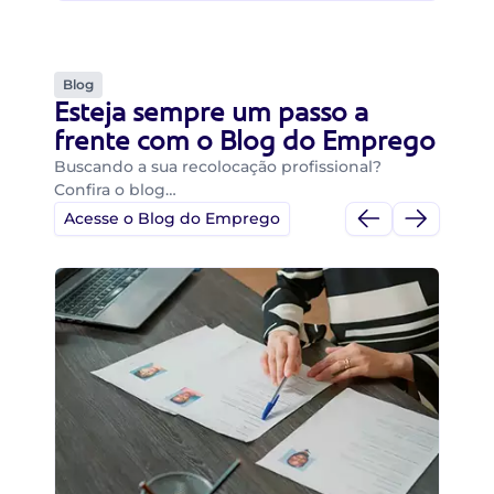
Blog
Esteja sempre um passo a
frente com o Blog do Emprego
Buscando a sua recolocação profissional?
Confira o blog…
Acesse o Blog do Emprego
Di
Di
B
O 
um
ca
o 
de 