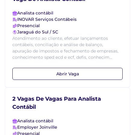
Analista contábil
INOVAR Serviços Contábeis
Presencial
Jaraguá do Sul / SC
Atendimento ao cliente, efetuar lançamentos
contábeis, conciliação e análise de balanço,
apuração de impostos e fechamento de empresas,
conhecimento sped ecd e ecf, defis, conhecim...
Abrir Vaga
2 Vagas De Vagas Para Analista
Contábil
Analista contábil
Employer Joinville
Presencial