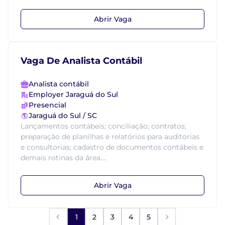
Abrir Vaga
Vaga De Analista Contábil
Analista contábil
Employer Jaraguá do Sul
Presencial
Jaraguá do Sul / SC
Lançamentos contábeis; conciliação; contratos;
preparação de planilhas e relatórios para auditorias
e consultorias; cadastro de documentos contábeis e
demais rotinas da área....
Abrir Vaga
1
2
3
4
5