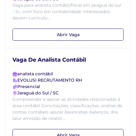
Vaga para analista contábil/fiscal em jaraguá do sul
- Sc, com foco em contabilidade. Interessados
devem currículo....
Abrir Vaga
Vaga De Analista Contábil
analista contábil
EVOLUSI RECRUTAMENTO RH
Presencial
Jaraguá do Sul / SC
Compreender e apoiar as atividades relacionadas à
área contábil Conciliações, classificações, análise de
contas contábeis apurar balancetes, balanços, dre,
lalur emissão de relatór...
Abrir Vaga