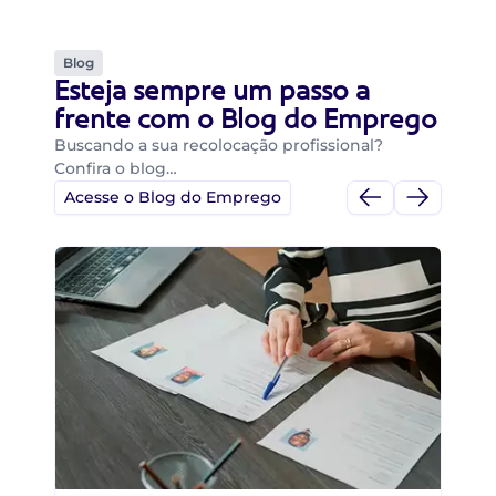
Blog
Esteja sempre um passo a
frente com o Blog do Emprego
Buscando a sua recolocação profissional?
Confira o blog…
Acesse o Blog do Emprego
Di
Di
B
O 
um
ca
o 
de 