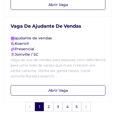
Abrir Vaga
Vaga De Ajudante De Vendas
ajudante de vendas
Koerich
Presencial
Joinville / SC
Vaga de aux de vendas para pessoas com deficiência
para uma rede de varejo que mais crescem em
santa catarina. Venha ser gente nossa. Local:
joinville floresta koerich....
Abrir Vaga
1
2
3
4
5