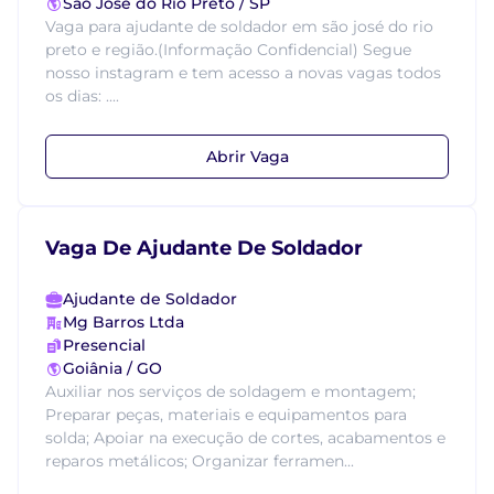
São José do Rio Preto / SP
Vaga para ajudante de soldador em são josé do rio
preto e região.(Informação Confidencial) Segue
nosso instagram e tem acesso a novas vagas todos
os dias: ....
Abrir Vaga
Vaga De Ajudante De Soldador
Ajudante de Soldador
Mg Barros Ltda
Presencial
Goiânia / GO
Auxiliar nos serviços de soldagem e montagem;
Preparar peças, materiais e equipamentos para
solda; Apoiar na execução de cortes, acabamentos e
reparos metálicos; Organizar ferramen...