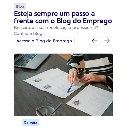
Blog
Esteja sempre um passo a
frente com o Blog do Emprego
Buscando a sua recolocação profissional?
Confira o blog…
Acesse o Blog do Emprego
Di
Di
B
O 
um
ca
o 
de 
Carreira