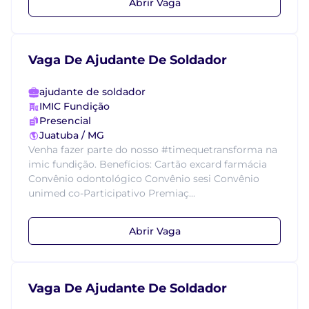
Abrir Vaga
Vaga De Ajudante De Soldador
ajudante de soldador
IMIC Fundição
Presencial
Juatuba / MG
Venha fazer parte do nosso #timequetransforma na
imic fundição. Benefícios: Cartão excard farmácia
Convênio odontológico Convênio sesi Convênio
unimed co-Participativo Premiaç...
Abrir Vaga
Vaga De Ajudante De Soldador