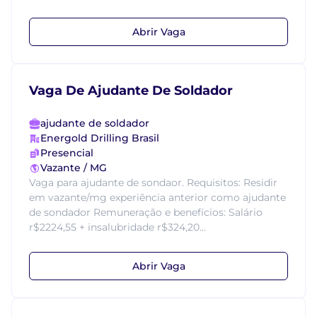
Abrir Vaga
Vaga De Ajudante De Soldador
ajudante de soldador
Energold Drilling Brasil
Presencial
Vazante / MG
Vaga para ajudante de sondaor. Requisitos: Residir
em vazante/mg experiência anterior como ajudante
de sondador Remuneração e benefícios: Salário
r$2224,55 + insalubridade r$324,20...
Abrir Vaga