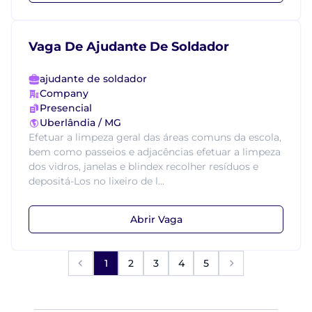
Vaga De Ajudante De Soldador
ajudante de soldador
Company
Presencial
Uberlândia / MG
Efetuar a limpeza geral das áreas comuns da escola,
bem como passeios e adjacências efetuar a limpeza
dos vidros, janelas e blindex recolher resíduos e
depositá-Los no lixeiro de l...
Abrir Vaga
1
2
3
4
5