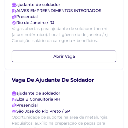
ajudante de soldador
ALVES EMPREENDIMENTOS INTEGRADOS
Presencial
Rio de Janeiro / RJ
Vagas abertas para ajudante de soldador thermit
(aluminotérmico). Local: gávea rio de janeiro / rj
Condição: salário da categoria + benefícios....
Abrir Vaga
Vaga De Ajudante De Soldador
ajudante de soldador
Elza B Consultoria RH
Presencial
São José do Rio Preto / SP
Oportunidade de suporte na área de metalurgia.
Requisitos: auxílio na preparação de peças para