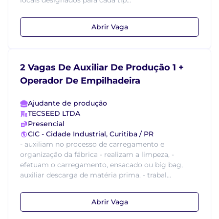
locais designados para cada tip...
Abrir Vaga
2 Vagas De Auxiliar De Produção 1 +
Operador De Empilhadeira
Ajudante de produção
TECSEED LTDA
Presencial
CIC - Cidade Industrial, Curitiba / PR
- auxiliam no processo de carregamento e
organização da fábrica - realizam a limpeza, -
efetuam o carregamento, ensacado ou big bag,
auxiliar descarga de matéria prima. - trabal...
Abrir Vaga