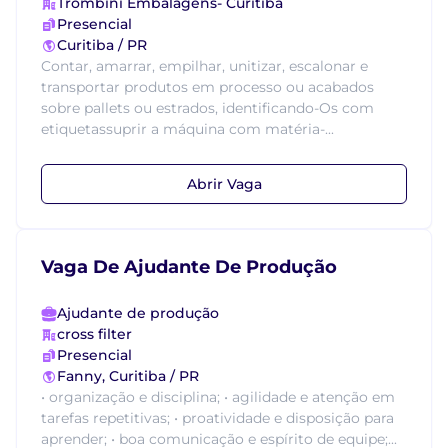
Trombini Embalagens- Curitiba
Presencial
Curitiba / PR
Contar, amarrar, empilhar, unitizar, escalonar e
transportar produtos em processo ou acabados
sobre pallets ou estrados, identificando-Os com
etiquetassuprir a máquina com matéria-...
Abrir Vaga
Vaga De Ajudante De Produção
Ajudante de produção
cross filter
Presencial
Fanny, Curitiba / PR
• organização e disciplina; • agilidade e atenção em
tarefas repetitivas; • proatividade e disposição para
aprender; • boa comunicação e espírito de equipe;...