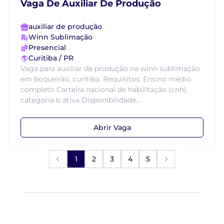
Vaga De Auxiliar De Produção
auxiliar de produção
Winn Sublimação
Presencial
Curitiba / PR
Vaga para auxiliar de produção na winn sublimação
em boqueirão, curitiba. Requisitos: Ensino médio
completo Carteira nacional de habilitação (cnh)
categoria b ativa Disponibilidade...
Abrir Vaga
1
2
3
4
5