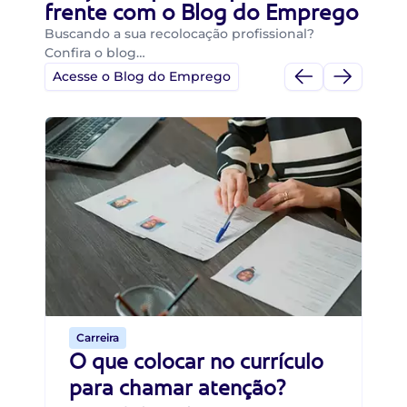
frente com o Blog do Emprego
Buscando a sua recolocação profissional?
Confira o blog…
Acesse o Blog do Emprego
Di
Di
B
O 
um
ca
o 
de 
Carreira
O que colocar no currículo
para chamar atenção?