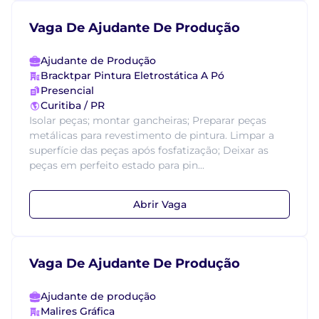
Vaga De Ajudante De Produção
Ajudante de Produção
Bracktpar Pintura Eletrostática A Pó
Presencial
Curitiba / PR
Isolar peças; montar gancheiras; Preparar peças
metálicas para revestimento de pintura. Limpar a
superfície das peças após fosfatização; Deixar as
peças em perfeito estado para pin...
Abrir Vaga
Vaga De Ajudante De Produção
Ajudante de produção
Malires Gráfica