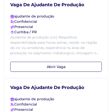
Vaga De Ajudante De Produção
ajudante de produção
Confidencial
Presencial
Curitiba / PR
Ajudante de produção (cic) Requisitos:
disponibilidade para horas extras, residir na região
do cic ou arredores, experiência na área de
produção no segmento metalúrgico, zincagem o...
Abrir Vaga
Vaga De Ajudante De Produção
ajudante de produção
Confidencial
Presencial