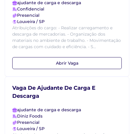
ajudante de carga e descarga
Confidencial
Presencial
Louveira / SP
Atribuições do cargo: - Realizar carregamento e
descarga de mercadorias. - Organização dos
materiais no ambiente de trabalho. - Movimentação
de cargas com cuidado e eficiência. - S...
Abrir Vaga
Vaga De Ajudante De Carga E
Descarga
ajudante de carga e descarga
Diniz Foods
Presencial
Louveira / SP