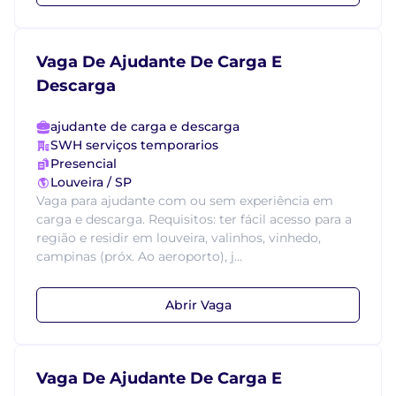
Vaga De Ajudante De Carga E
Descarga
ajudante de carga e descarga
SWH serviços temporarios
Presencial
Louveira / SP
Vaga para ajudante com ou sem experiência em
carga e descarga. Requisitos: ter fácil acesso para a
região e residir em louveira, valinhos, vinhedo,
campinas (próx. Ao aeroporto), j...
Abrir Vaga
Vaga De Ajudante De Carga E