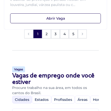
louveira, jundiaí, várzea paulista ou c...
Abrir Vaga
1
2
3
4
5
Vagas
Vagas de emprego onde você
estiver
Procure trabalho na sua área, em todos os
cantos do Brasil.
Cidades
Estados
Profissões
Áreas
Home-Off