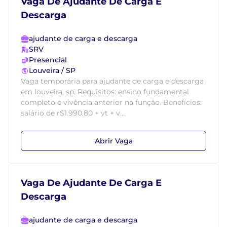
Vaga De Ajudante De Carga E
Descarga
ajudante de carga e descarga
SRV
Presencial
Louveira / SP
Vaga temporária para ajudante de carga e descarga
em louveira, sp. Requisitos: ensino fundamental
completo e vivência anterior na função. Benefícios:
salário de r$1.990,80 + vt + v...
Abrir Vaga
Vaga De Ajudante De Carga E
Descarga
ajudante de carga e descarga