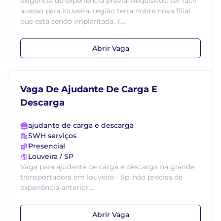
exigência de experiência prévia. Requisitos: ter fácil
acesso para louveira, região terra nobre nova filial
que está sendo implantada. T...
Abrir Vaga
Vaga De Ajudante De Carga E
Descarga
ajudante de carga e descarga
SWH serviços
Presencial
Louveira / SP
Vaga para ajudante de carga e descarga na grande
transportadora em louveira - Sp, não precisa de
experiência anterior....
Abrir Vaga