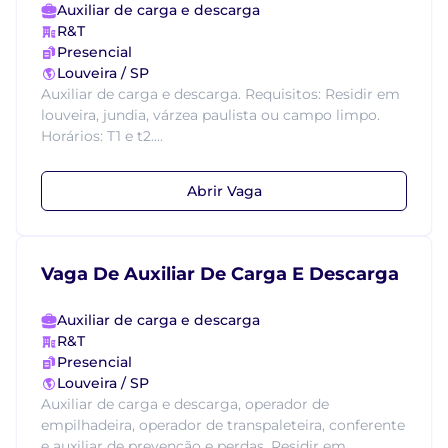
Auxiliar de carga e descarga
R&T
Presencial
Louveira / SP
Auxiliar de carga e descarga. Requisitos: Residir em
louveira, jundia, várzea paulista ou campo limpo.
Horários: T1 e t2....
Abrir Vaga
Vaga De Auxiliar De Carga E Descarga
Auxiliar de carga e descarga
R&T
Presencial
Louveira / SP
Auxiliar de carga e descarga, operador de
empilhadeira, operador de transpaleteira, conferente
e auxiliar de prevenção e perdas. Residir em