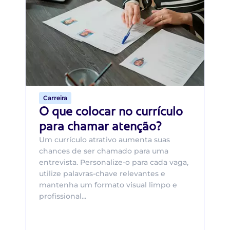
B
O 
um
ca
o 
de 
Carreira
O que colocar no currículo
para chamar atenção?
Um currículo atrativo aumenta suas
chances de ser chamado para uma
entrevista. Personalize-o para cada vaga,
utilize palavras-chave relevantes e
mantenha um formato visual limpo e
profissional...