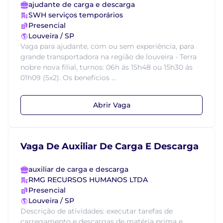
ajudante de carga e descarga
SWH serviços temporários
Presencial
Louveira / SP
Vaga para ajudante, com ou sem experiência, para
grande transportadora na região de louveira - Terra
nobre nova filial, turnos: 06h ás 15h48 ou 15h30 ás
01h09 (5x2). Os benefícios ...
Abrir Vaga
Vaga De Auxiliar De Carga E Descarga
auxiliar de carga e descarga
RMG RECURSOS HUMANOS LTDA
Presencial
Louveira / SP
Descrição de atividades: executar tarefas de
carregamento e descargas de matéria prima e