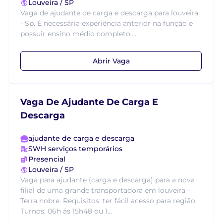
Louveira / SP
Vaga de ajudante de carga e descarga para louveira
- Sp. É necessária experiência anterior na função e
possuir ensino médio completo....
Abrir Vaga
Vaga De Ajudante De Carga E
Descarga
ajudante de carga e descarga
SWH serviços temporários
Presencial
Louveira / SP
Vaga para ajudante (carga e descarga) para a nova
filial de uma grande transportadora em louveira -
Terra nobre. Requisitos: ter fácil acesso para região.
Turnos: 06h ás 15h48 ou 1...