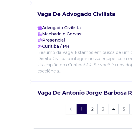
Vaga De Advogado Civilista
Advogado Civilista
Machado e Gervasi
Presencial
Curitiba / PR
Resumo da Vaga: Estamos em busca de um pr
Direito Civil para integrar nossa equipe, com e
Usucapião em Curitiba/PR. Se você é movido(
excelência...
Vaga De Antonio Jorge Barbosa R
Advogado civilista
1
2
3
4
5
F. Fonseca Serviços Ltda.
Presencial
VILA OLIMPIA, São Paulo / SP
- atuação na condução de demandas contenci