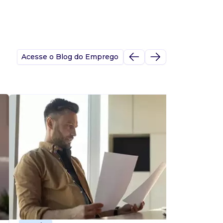
Acesse o Blog do Emprego
A
s
p