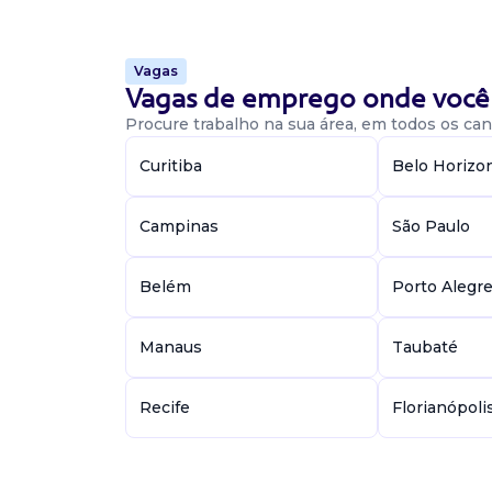
diversas espécies. - elaboração de peças proc
as instâncias. - controle de prazos, acompan
public...
Vagas
Vagas de emprego onde você 
Procure trabalho na sua área, em todos os cant
3 Vagas De Advogado Cível
Curitiba
Belo Horizo
Advogado civilista
Confidencial
Campinas
São Paulo
Presencial
Praia de Belas, Porto Alegre / RS
Belém
Porto Alegr
Estamos em busca de advogado, proativo, or
comprometidopara integrar nossa equipe. O pr
diretamente na condução e estratégia de pro
Manaus
Taubaté
alto...
Recife
Florianópoli
Vaga De Advogada Cível
Advogado civilista