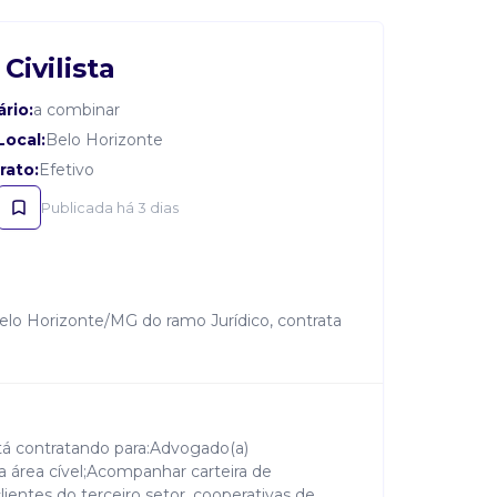
ivilista
ário:
a combinar
Local:
Belo Horizonte
rato:
Efetivo
Publicada há 3 dias
elo Horizonte/MG do ramo Jurídico, contrata
á contratando para:Advogado(a)
da área cível;Acompanhar carteira de
lientes do terceiro setor, cooperativas de