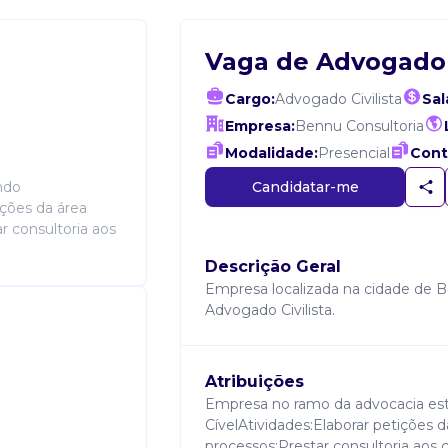
Vaga de Advogado C
Cargo:
Advogado Civilista
Sal
Empresa:
Bennu Consultoria
Modalidade:
Presencial
Cont
Candidatar-me
ndo
ições da área
r consultoria aos
Descrição Geral
Empresa localizada na cidade de B
Advogado Civilista.
Atribuições
Empresa no ramo da advocacia est
CívelAtividades:Elaborar petições 
processos;Prestar consultoria aos c