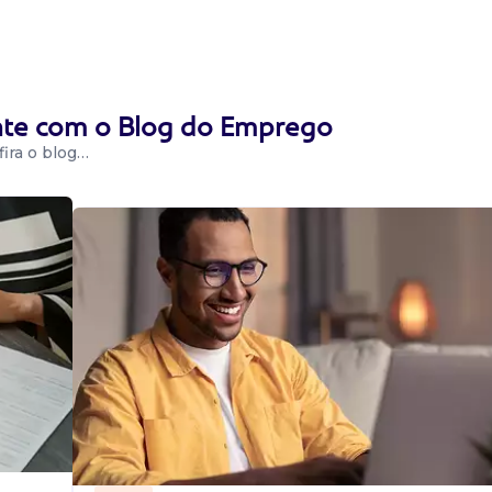
, elaboração de
de (petição
ente com o Blog do Emprego
ências,
ira o blog…
 ramo Jurídico,