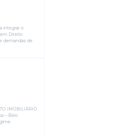
 integrar o
 em Direito
 e demandas de
ITO IMOBILIÁRIO
i – Belo
gime: