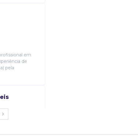
ofissional em
xperiência de
a) pela
eis
osas cíveis de