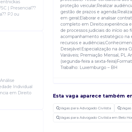
ventnickas
proteção veicular;Realizar audiênci
/SC | Presencial??
gestão de prazos e agenda;Realizar
a?? PJ ou
em geral;Elaborar e analisar contra
completo em Direito;experiência
de processos judiciais do início ao 
acompanhamento estratégico na el
recursos e audiências;Conhecimen
Desejável:Especialização na área Cí
Variáveis; Premiação Mensal, PL An
(segunda-feira a sexta-feira)Form
Trabalho: Luxemburgo – BH
Análise
edade Individual
Disponibilidade
ncia em Direito
Manhã, Tarde.
Esta vaga aparece também e
Vagas para Advogado Civilista
Vagas
Candidatar-me
Vagas para Advogado Civilista em Belo H