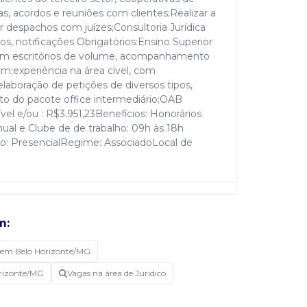
as, acordos e reuniões com clientes;Realizar a
 despachos com juízes;Consultoria Jurídica
tos, notificações Obrigatórios:Ensino Superior
 em escritórios de volume, acompanhamento
fim;experiência na área cível, com
aboração de petições de diversos tipos,
to do pacote office intermediário;OAB
vel e/ou : R$3.951,23Benefícios: Honorários
ual e Clube de de trabalho: 09h às 18h
ato: PresencialRegime: AssociadoLocal de
m:
 em Belo Horizonte/MG
orizonte/MG
Vagas na área de Juridico
Publicada há 3 dias