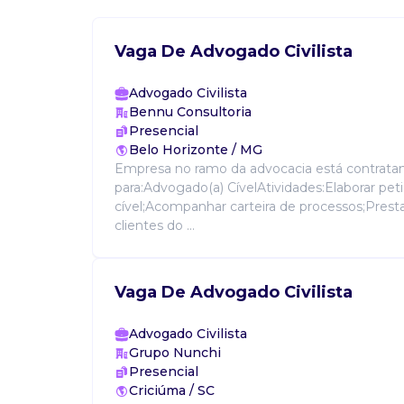
Vaga De Advogado Civilista
Advogado Civilista
Bennu Consultoria
Presencial
Belo Horizonte / MG
Empresa no ramo da advocacia está contrata
para:Advogado(a) CívelAtividades:Elaborar pet
cível;Acompanhar carteira de processos;Presta
clientes do ...
Vaga De Advogado Civilista
Advogado Civilista
Grupo Nunchi
Presencial
Criciúma / SC