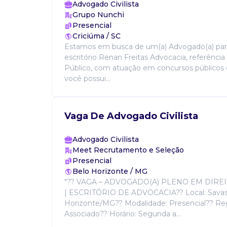
Advogado Civilista
Grupo Nunchi
Presencial
Criciúma / SC
Estamos em busca de um(a) Advogado(a) para
escritório Renan Freitas Advocacia, referência
Público, com atuação em concursos públicos
você possui...
Vaga De Advogado Civilista
Advogado Civilista
Meet Recrutamento e Seleção
Presencial
Belo Horizonte / MG
"?? VAGA – ADVOGADO(A) PLENO EM DIRE
| ESCRITÓRIO DE ADVOCACIA?? Local: Savass
Horizonte/MG?? Modalidade: Presencial?? Re
Associado?? Horário: Segunda a...