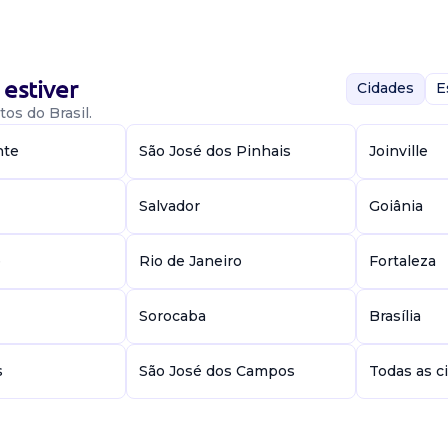
essuais em todas
hamento de
estiver
Cidades
E
os do Brasil.
nte
São José dos Pinhais
Joinville
Salvador
Goiânia
e
Rio de Janeiro
Fortaleza
ganizado e
ofissional atuará
cessos cíveis com
Sorocaba
Brasília
s
São José dos Campos
Todas as c