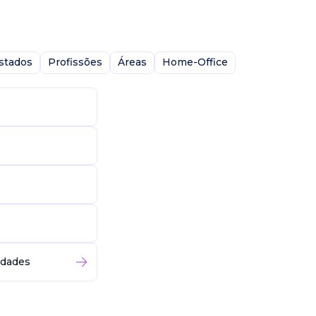
stados
Profissões
Áreas
Home-Office
idades