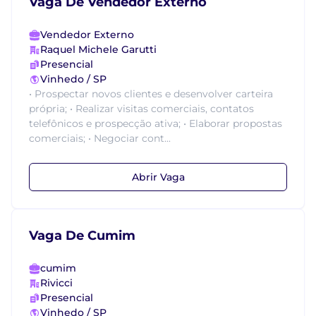
Vaga De Vendedor Externo
Vendedor Externo
Raquel Michele Garutti
Presencial
Vinhedo / SP
• Prospectar novos clientes e desenvolver carteira
própria; • Realizar visitas comerciais, contatos
telefônicos e prospecção ativa; • Elaborar propostas
comerciais; • Negociar cont...
Abrir Vaga
Vaga De Cumim
cumim
Rivicci
Presencial
Vinhedo / SP