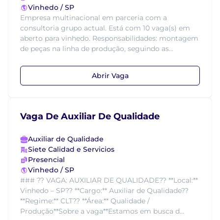
Vinhedo / SP
Empresa multinacional em parceria com a
consultoria grupo actual. Está com 10 vaga(s) em
aberto para vinhedo. Responsabilidades: montagem
de peças na linha de produção, seguindo as...
Abrir Vaga
Vaga De Auxiliar De Qualidade
Auxiliar de Qualidade
Siete Calidad e Servicios
Presencial
Vinhedo / SP
### ?? VAGA: AUXILIAR DE QUALIDADE?? **Local:**
Vinhedo – SP?? **Cargo:** Auxiliar de Qualidade??
**Regime:** CLT?? **Área:** Qualidade /
Produção**Sobre a vaga**Estamos em busca d...