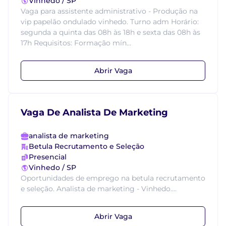
Vinhedo / SP
Vaga para assistente administrativo - Produção na
vip papelão ondulado vinhedo. Turno adm Horário:
segunda a quinta das 08h às 18h e sexta das 08h às
17h Requisitos: Formação mín...
Abrir Vaga
Vaga De Analista De Marketing
analista de marketing
Betula Recrutamento e Seleção
Presencial
Vinhedo / SP
Oportunidades de emprego na betula recrutamento
e seleção. Analista de marketing - Vinhedo....
Abrir Vaga