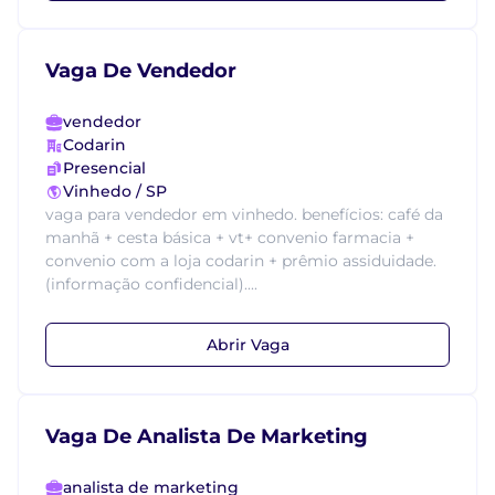
Vaga De Vendedor
vendedor
Codarin
Presencial
Vinhedo / SP
vaga para vendedor em vinhedo. benefícios: café da
manhã + cesta básica + vt+ convenio farmacia +
convenio com a loja codarin + prêmio assiduidade.
(informação confidencial)....
Abrir Vaga
Vaga De Analista De Marketing
analista de marketing