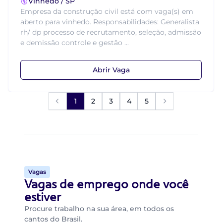
Vinhedo / SP
Empresa da construção civil está com vaga(s) em
aberto para vinhedo. Responsabilidades: Generalista
rh/ dp processo de recrutamento, seleção, admissão
e demissão controle e gestão ...
Abrir Vaga
1
2
3
4
5
Vagas
Vagas de emprego onde você
estiver
Procure trabalho na sua área, em todos os
cantos do Brasil.