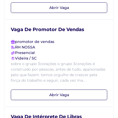
Abrir Vaga
Vaga De Promotor De Vendas
promotor de vendas
RH NOSSA
Presencial
Videira / SC
sobre o grupo 3corações o grupo 3corações é
construído por pessoas, antes de tudo, apaixonadas
pelo que fazem. temos orgulho de crescer pela
força do trabalho e seguir, cada vez ma...
Abrir Vaga
Vaga De Intérprete De Libras