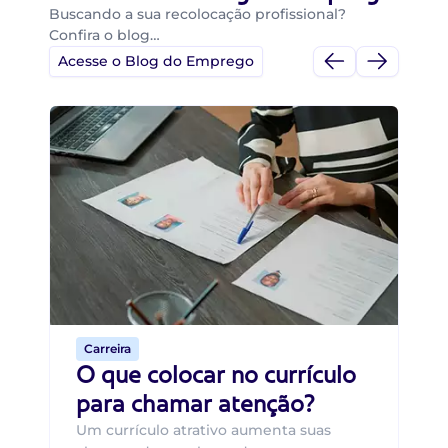
Buscando a sua recolocação profissional?
Confira o blog…
Acesse o Blog do Emprego
Di
Di
B
O 
um
ca
o 
de 
Carreira
O que colocar no currículo
para chamar atenção?
Um currículo atrativo aumenta suas