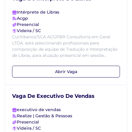
Intérprete de Libras
Acgp
Presencial
Videira / SC
Curitibanos/SCA ACGPBR Consultoria em Geral
LTDA. está selecionando profissionais para
composição de equipe de Tradução e Interpretação
de Libras, para atuação presencial em sessõe...
Abrir Vaga
Vaga De Executivo De Vendas
executivo de vendas
Realize | Gestão & Pessoas
Presencial
Videira / SC