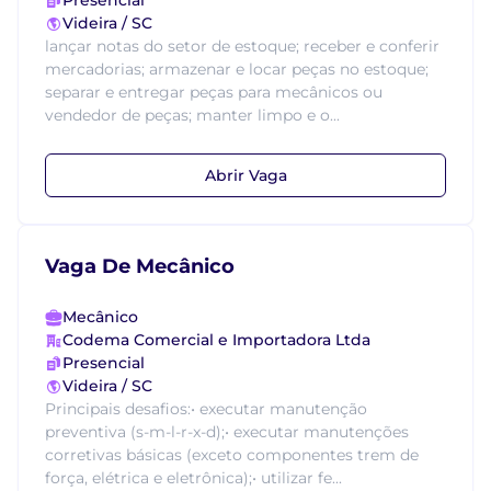
Presencial
Videira / SC
lançar notas do setor de estoque; receber e conferir
mercadorias; armazenar e locar peças no estoque;
separar e entregar peças para mecânicos ou
vendedor de peças; manter limpo e o...
Abrir Vaga
Vaga De Mecânico
Mecânico
Codema Comercial e Importadora Ltda
Presencial
Videira / SC
Principais desafios:• executar manutenção
preventiva (s-m-l-r-x-d);• executar manutenções
corretivas básicas (exceto componentes trem de
força, elétrica e eletrônica);• utilizar fe...