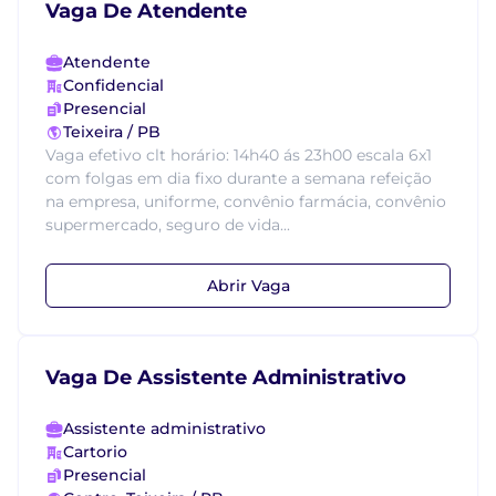
Vaga De Atendente
Atendente
Confidencial
Presencial
Teixeira / PB
Vaga efetivo clt horário: 14h40 ás 23h00 escala 6x1
com folgas em dia fixo durante a semana refeição
na empresa, uniforme, convênio farmácia, convênio
supermercado, seguro de vida...
Abrir Vaga
Vaga De Assistente Administrativo
Assistente administrativo
Cartorio
Presencial