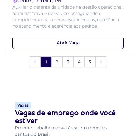
Centro, Teixeira / PB
Auxiliar o gerente da unidade na gestão operacional,
administrativa e de equipe, assegurando o
cumprimento das metas estabelecidas, excelência
no atendimento e aderência aos padrõe...
Abrir Vaga
1
2
3
4
5
Vagas
Vagas de emprego onde você
estiver
Procure trabalho na sua área, em todos os
cantos do Brasil.