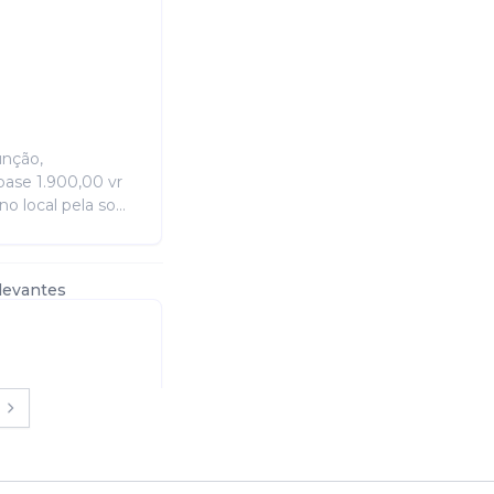
unção,
base 1.900,00 vr
 local pela so...
levantes
s de saída,