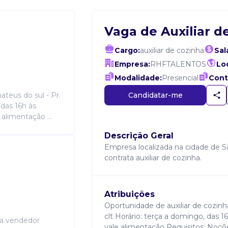
Vaga de Auxiliar d
Cargo:
auxiliar de cozinha
Sal
Empresa:
RHFTALENTOS
Loc
Modalidade:
Presencial
Cont
Candidatar-me
teus do sul - Pr.
 das 16h às
alimentação ...
Descrição Geral
Empresa localizada na cidade de 
contrata auxiliar de cozinha.
Atribuições
Oportunidade de auxiliar de cozinh
clt Horário: terça a domingo, das 
ra vendedor
vale alimentação Requisitos: Noçõ