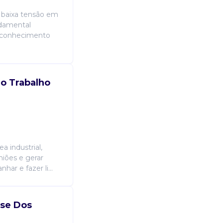
 e baixa tensão em
ndamental
a conhecimento
o Trabalho
a industrial,
niões e gerar
ar e fazer li...
ose Dos