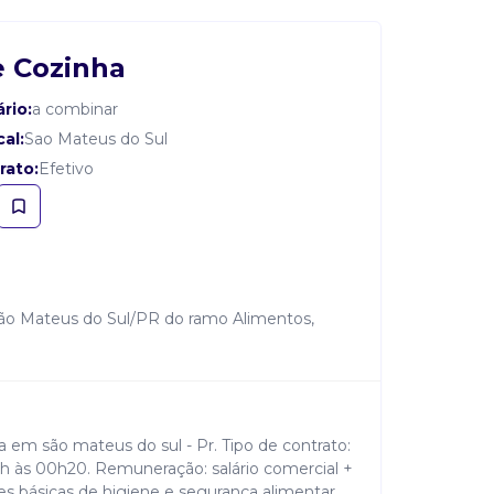
e Cozinha
ário:
a combinar
al:
Sao Mateus do Sul
rato:
Efetivo
São Mateus do Sul/PR do ramo Alimentos,
a em são mateus do sul - Pr. Tipo de contrato:
16h às 00h20. Remuneração: salário comercial +
es básicas de higiene e segurança alimentar