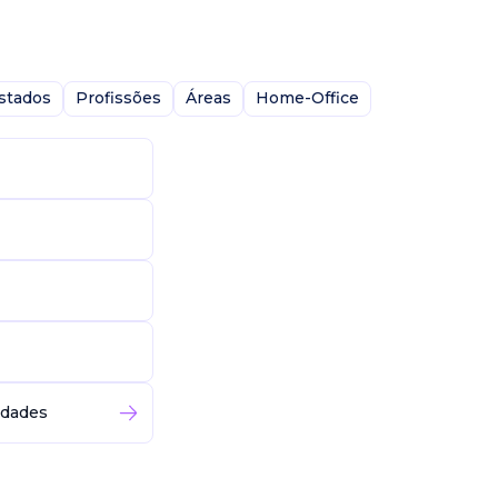
stados
Profissões
Áreas
Home-Office
idades