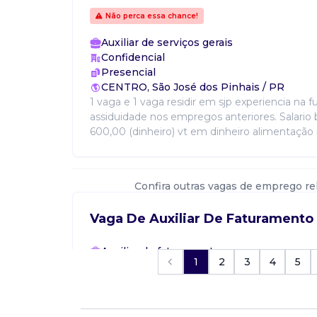
Não perca essa chance!
Auxiliar de serviços gerais
Confidencial
Presencial
CENTRO, São José dos Pinhais / PR
1 vaga e 1 vaga residir em sjp experiencia na f
assiduidade nos empregos anteriores. Salario 
600,00 (dinheiro) vt em dinheiro alimentação no
Confira outras vagas de emprego re
Vaga De Auxiliar De Faturamento
Auxiliar de faturamento
1
2
3
4
5
Confidencial
Presencial
Pinhais / PR
Realizar emissão e conferência de notas fiscai