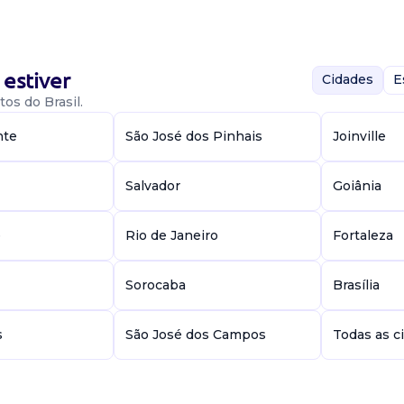
rência de tributos
rtadoras para...
estiver
Cidades
E
os do Brasil.
nte
São José dos Pinhais
Joinville
Salvador
Goiânia
idade: -
1300,00; - vale
e
Rio de Janeiro
Fortaleza
6h diárias, po...
Sorocaba
Brasília
s
s
São José dos Campos
Todas as c