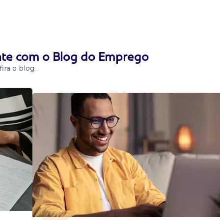
,84 (reajuste após
 local + plano de
o...
ente com o Blog do Emprego
ira o blog…
após a
ocal + plano de
mo ao termin...