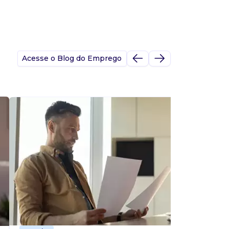
Acesse o Blog do Emprego
A
s
p