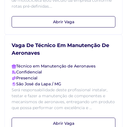
de motocicleta e/ou veiculo da empresa conforme
rotas pré-definidas....
Abrir Vaga
Vaga De Técnico Em Manutenção De
Aeronaves
Técnico em Manutenção de Aeronaves
Confidencial
Presencial
São José da Lapa / MG
Será responsabilidade deste profissional instalar,
testar e fazer a manutenção de componentes e
mecanismos de aeronaves, entregando um produto
que possa performar com excelência e ...
Abrir Vaga