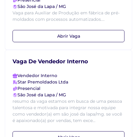
Presencial
São José da Lapa / MG
Vaga para Auxiliar de Produção em fábrica de pré-
moldados com processos automatizados....
Abrir Vaga
Vaga De Vendedor Interno
Vendedor Interno
Star Premoldados Ltda
Presencial
São José da Lapa / MG
resumo da vaga estamos em busca de uma pessoa
talentosa e motivada para integrar nossa equipe
como vendedor(a) em são josé da lapa/mg. se você
é apaixonado(a) por vendas, tem exce...