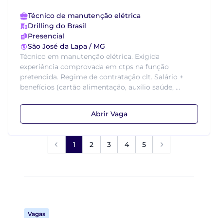
Técnico de manutenção elétrica
Drilling do Brasil
Presencial
São José da Lapa / MG
Técnico em manutenção elétrica. Exigida
experiência comprovada em ctps na função
pretendida. Regime de contratação clt. Salário +
benefícios (cartão alimentação, auxílio saúde, ...
Abrir Vaga
1
2
3
4
5
Vagas