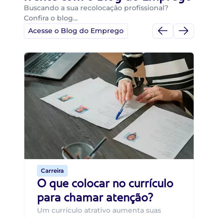
Buscando a sua recolocação profissional?
Confira o blog…
Acesse o Blog do Emprego
Di
Di
B
O 
um
ca
o 
de 
Carreira
O que colocar no currículo
para chamar atenção?
Um currículo atrativo aumenta suas