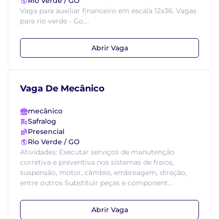
Rio Verde / GO
Vaga para auxiliar financeiro em escala 12x36. Vagas
para rio verde - Go....
Abrir Vaga
Vaga De Mecânico
mecânico
Safralog
Presencial
Rio Verde / GO
Atividades: Executar serviços de manutenção
corretiva e preventiva nos sistemas de freios,
suspensão, motor, câmbio, embreagem, direção,
entre outros Substituir peças e component...
Abrir Vaga