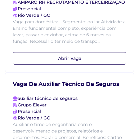
AMPARO RH RECRUTAMENTO E TERCEIRIZAÇÃO
Presencial
Rio Verde / GO
Vaga para doméstica - Segmento: do lar Atividades:
Ensino fundamental completo, experiência com
lavar, passar e cozinhar, acima de 6 meses na
função. Necessário ter meio de transpo...
Abrir Vaga
Vaga De Auxiliar Técnico De Seguros
auxiliar técnico de seguros
Grupo Elevar
Presencial
Rio Verde / GO
Auxiliar o time de engenharia com o
desenvolvimento de projetos, relatórios e
orçamentos. Horário comercial. Benefícios: Cartão