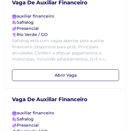
Vaga De Auxiliar Financeiro
auxiliar financeiro
Safralog
Presencial
Rio Verde / GO
Safralog está com vagas abertas para auxiliar
financeiro (disponível para pcd). Principais
atividades: Conferir e efetuar pagamentos a
motoristas, incluindo adiantamentos, ct-E e c...
Abrir Vaga
Vaga De Auxiliar Financeiro
auxiliar financeiro
Safralog
Presencial