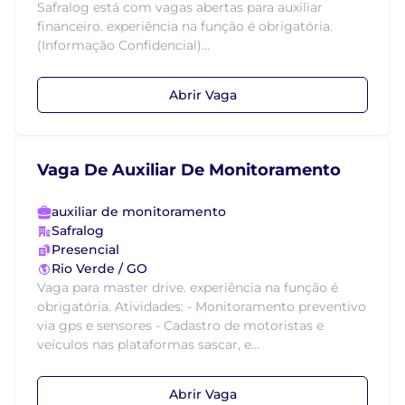
Safralog está com vagas abertas para auxiliar
financeiro. experiência na função é obrigatória.
(Informação Confidencial)...
Abrir Vaga
Vaga De Auxiliar De Monitoramento
auxiliar de monitoramento
Safralog
Presencial
Rio Verde / GO
Vaga para master drive. experiência na função é
obrigatória. Atividades: - Monitoramento preventivo
via gps e sensores - Cadastro de motoristas e
veículos nas plataformas sascar, e...
Abrir Vaga