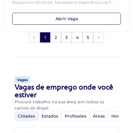
Requisitos técnicos: Necessário experiência na f...
Abrir Vaga
1
2
3
4
5
Vagas
Vagas de emprego onde você
estiver
Procure trabalho na sua área, em todos os
cantos do Brasil.
Cidades
Estados
Profissões
Áreas
Home-Off