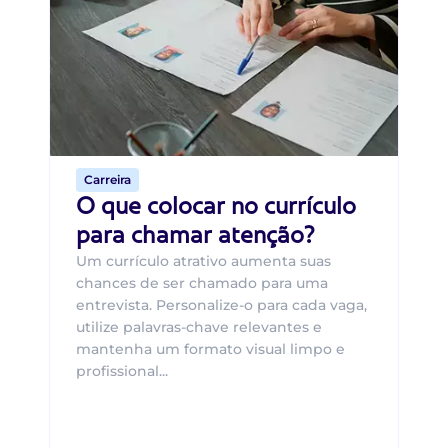
B
O 
um
ca
o 
de 
Carreira
O que colocar no currículo
para chamar atenção?
Um currículo atrativo aumenta suas
chances de ser chamado para uma
entrevista. Personalize-o para cada vaga,
utilize palavras-chave relevantes e
mantenha um formato visual limpo e
profissional...