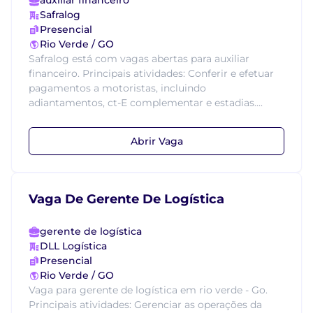
auxiliar financeiro
Safralog
Presencial
Rio Verde / GO
Safralog está com vagas abertas para auxiliar
financeiro. Principais atividades: Conferir e efetuar
pagamentos a motoristas, incluindo
adiantamentos, ct-E complementar e estadias....
Abrir Vaga
Vaga De Gerente De Logística
gerente de logística
DLL Logística
Presencial
Rio Verde / GO
Vaga para gerente de logística em rio verde - Go.
Principais atividades: Gerenciar as operações da