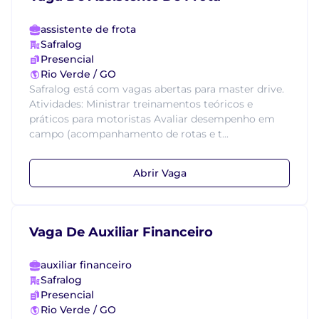
assistente de frota
Safralog
Presencial
Rio Verde / GO
Safralog está com vagas abertas para master drive.
Atividades: Ministrar treinamentos teóricos e
práticos para motoristas Avaliar desempenho em
campo (acompanhamento de rotas e t...
Abrir Vaga
Vaga De Auxiliar Financeiro
auxiliar financeiro
Safralog
Presencial
Rio Verde / GO