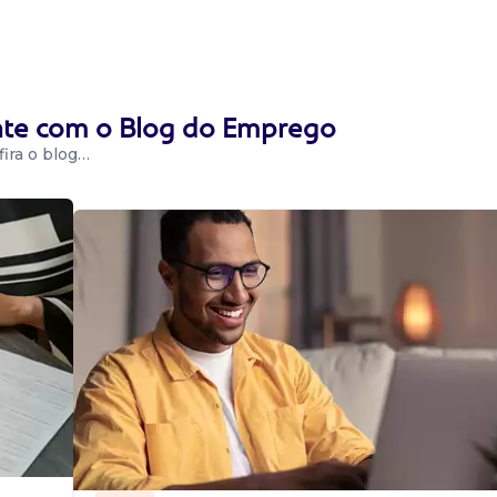
ção,
 laboratório....
ente com o Blog do Emprego
ira o blog…
impeza,
quipamentos
a e a segurança