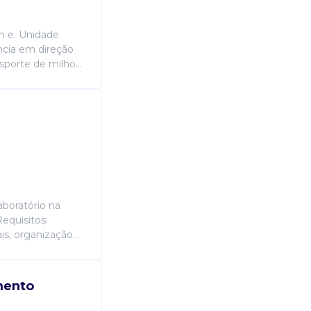
h e. Unidade
ncia em direção
sporte de milho...
aboratório na
equisitos:
is, organização...
mento