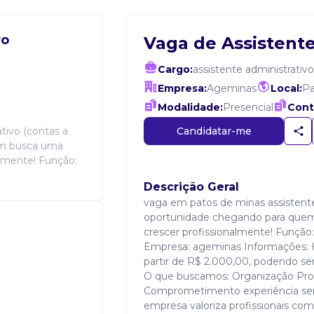
vo
Vaga de Assistente
Cargo:
assistente administrativo
Empresa:
Ageminas
Local:
Pa
Modalidade:
Presencial
Cont
Candidatar-me
tivo (contas a
em busca uma
almente! Função:
Descrição Geral
vaga em patos de minas assistente
oportunidade chegando para quem
crescer profissionalmente! Função:
Empresa: ageminas Informações: Horá
partir de R$ 2.000,00, podendo ser
O que buscamos: Organização Proa
Comprometimento experiência será 
empresa valoriza profissionais co