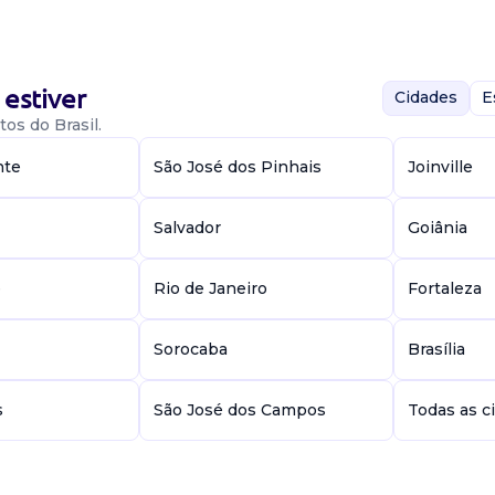
estiver
Cidades
E
os do Brasil.
nte
São José dos Pinhais
Joinville
 esterilização.
riais do
Salvador
Goiânia
ilizados conforme
e
Rio de Janeiro
Fortaleza
Sorocaba
Brasília
s
São José dos Campos
Todas as c
 Responsável pelo