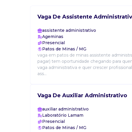
Vaga De Assistente Administrati
assistente administrativo
Ageminas
Presencial
Patos de Minas / MG
vaga em patos de minas assistente administra
pagar) tem oportunidade chegando para qu
vaga administrativa e quer crescer profission
ass...
Vaga De Auxiliar Administrativo
auxiliar administrativo
Laboratório Lamam
Presencial
Patos de Minas / MG