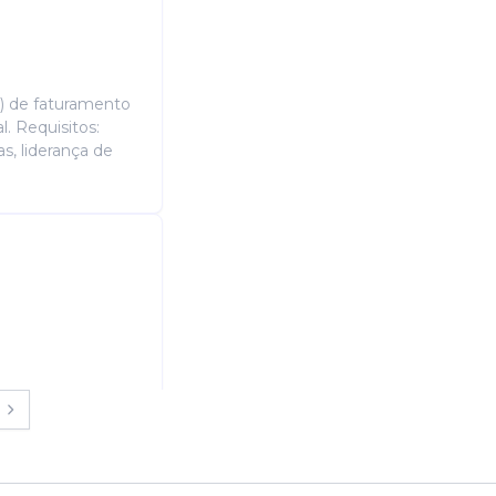
) de faturamento
. Requisitos:
, liderança de
na empresa carlos
 comunicação,
da, recepção de