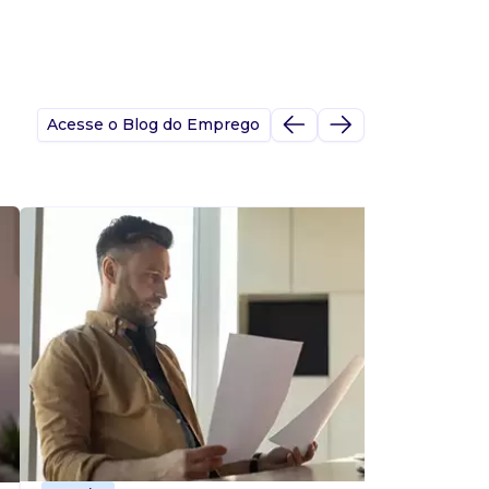
Acesse o Blog do Emprego
A
s
p