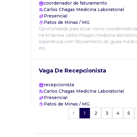
coordenador de faturamento
Carlos Chagas Medicina Laboratorial
Presencial
Patos de Minas / MG
Oportunidade para atuar como coordenador(a
na empresa carlos chagas medicina laboratorial
experiência com faturamento de guias médicas
eq...
Vaga De Recepcionista
recepcionista
Carlos Chagas Medicina Laboratorial
Presencial
Patos de Minas / MG
Oportunidade para atuar como recepcionista 
1
2
3
4
5
chagas medicina laboratorial. Requisitos: boa
atendimento ao cliente, organização de agen
p...