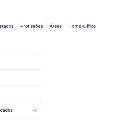
stados
Profissões
Áreas
Home-Office
idades