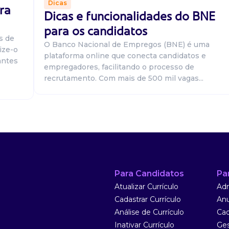
Dicas
ra
Dicas e funcionalidades do BNE
para os candidatos
o realizando
s de
rotinas
O Banco Nacional de Empregos (BNE) é uma
ize-o
aboratorial.
plataforma online que conecta candidatos e
antes
empregadores, facilitando o processo de
recrutamento. Com mais de 500 mil vagas...
mento
faturamento,
Para Candidatos
Pa
uias médicas,
Atualizar Currículo
Adm
e. Requisitos:
Cadastrar Currículo
Anu
Análise de Currículo
Cad
Inativar Currículo
Ges