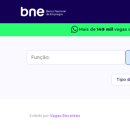
Mais de
149 mil
vagas c
Tipo d
Exibido por
Vagas Recentes