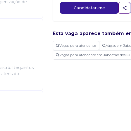
igienização de
Candidatar-me
Esta vaga aparece também e
Vagas para atendente
Vagas em Jabo
Vagas para atendente em Jaboatao dos G
istrô. Requisitos:
 itens do