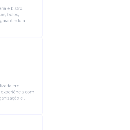
ia e bistrô.
es, bolos,
 garantindo a
alizada em
: experiência com
anização e .