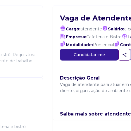
Vaga de Atendent
Cargo:
atendente
Salário:
a 
Empresa:
Cafeteria e Bistro
L
Modalidade:
Presencial
Cont
Candidatar-me
istrô. Requisitos:
ente de trabalho
Descrição Geral
Vaga de atendente para atuar em ca
cliente, organização do ambiente d
Saiba mais sobre atendente
eria e bistrô.