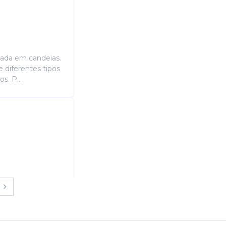
izada em candeias.
e diferentes tipos
s. P...
bistrô localizada
tos: experiência
decoração...