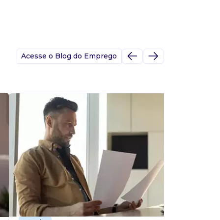
Acesse o Blog do Emprego
A
s
p