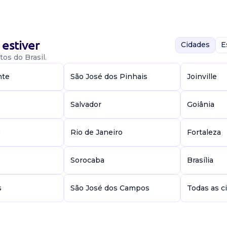
estiver
Cidades
E
os do Brasil.
nte
São José dos Pinhais
Joinville
a localizada em
 como confeiteira
 em confeit...
Salvador
Goiânia
e
Rio de Janeiro
Fortaleza
Sorocaba
Brasília
s
São José dos Campos
Todas as c
ório em psicologia
dantes que
mbiente de