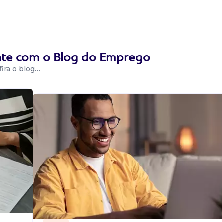
ente com o Blog do Emprego
ira o blog…
r em cafeteria e
obremesas e
candeias, ...