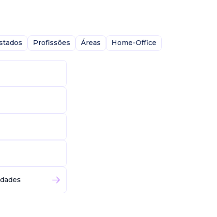
stados
Profissões
Áreas
Home-Office
idades