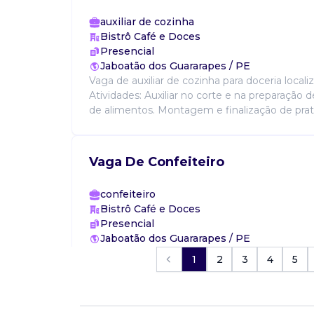
auxiliar de cozinha
Bistrô Café e Doces
Presencial
Jaboatão dos Guararapes / PE
Vaga de auxiliar de cozinha para doceria local
Atividades: Auxiliar no corte e na preparação d
de alimentos. Montagem e finalização de prato
Vaga De Confeiteiro
confeiteiro
Bistrô Café e Doces
Presencial
Jaboatão dos Guararapes / PE
Vaga para a área de confeitaria em cafeteria e 
1
2
3
4
5
em candeias, jaboatão dos guararapes. Requisi
na preparação de doces, bolos, sobremesas e 