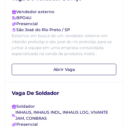
Vendedor externo
BPO4U
Presencial
São José do Rio Preto / SP
Estamos em busca de um vendedor externo em
ribeirão preto/sp e são josé do rio preto/sp, para se
juntar à equipe em uma empresa consolidada,
especializada na venda de produtos metá...
Abrir Vaga
Vaga De Soldador
Soldador
INHAUS, INHAUS INDL, INHAUS LOG, VIVANTE
JAM, CONBRAS
Presencial