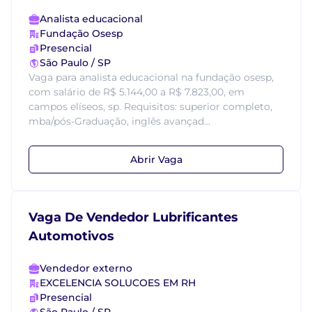
Analista educacional
Fundação Osesp
Presencial
São Paulo / SP
Vaga para analista educacional na fundação osesp,
com salário de R$ 5.144,00 a R$ 7.823,00, em
campos elíseos, sp. Requisitos: superior completo,
mba/pós-Graduação, inglês avançad...
Abrir Vaga
Vaga De Vendedor Lubrificantes
Automotivos
Vendedor externo
EXCELENCIA SOLUCOES EM RH
Presencial