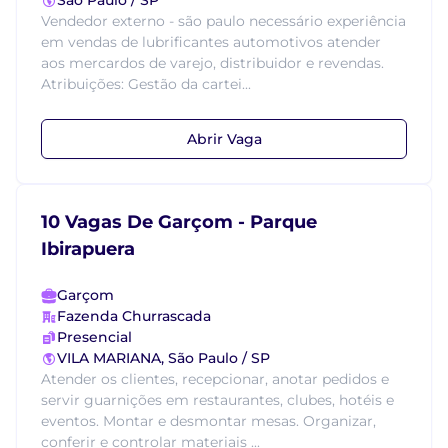
São Paulo / SP
Vendedor externo - são paulo necessário experiência
em vendas de lubrificantes automotivos atender
aos mercardos de varejo, distribuidor e revendas.
Atribuições: Gestão da cartei...
Abrir Vaga
10 Vagas De Garçom - Parque
Ibirapuera
Garçom
Fazenda Churrascada
Presencial
VILA MARIANA, São Paulo / SP
Atender os clientes, recepcionar, anotar pedidos e
servir guarnições em restaurantes, clubes, hotéis e
eventos. Montar e desmontar mesas. Organizar,
conferir e controlar materiais ...