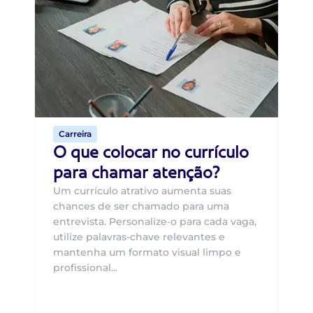
B
O 
um
ca
o 
de 
Carreira
O que colocar no currículo
para chamar atenção?
Um currículo atrativo aumenta suas
chances de ser chamado para uma
entrevista. Personalize-o para cada vaga,
utilize palavras-chave relevantes e
mantenha um formato visual limpo e
profissional...