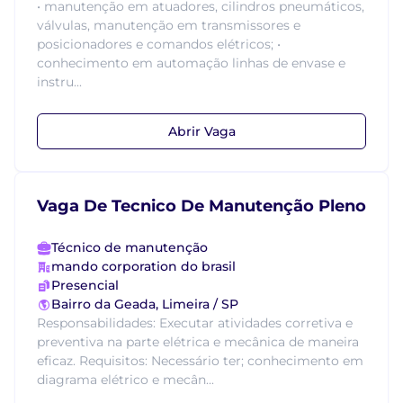
• manutenção em atuadores, cilindros pneumáticos,
válvulas, manutenção em transmissores e
posicionadores e comandos elétricos; •
conhecimento em automação linhas de envase e
instru...
Abrir Vaga
Vaga De Tecnico De Manutenção Pleno
Técnico de manutenção
mando corporation do brasil
Presencial
Bairro da Geada, Limeira / SP
Responsabilidades: Executar atividades corretiva e
preventiva na parte elétrica e mecânica de maneira
eficaz. Requisitos: Necessário ter; conhecimento em
diagrama elétrico e mecân...