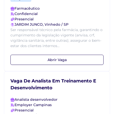
Farmacêutico
Confidencial
Presencial
JARDIM JUNCO, Vinhedo / SP
Ser responsável técnico pela farmácia, garantindo o
cumprimento da legislação vigente (anvisa, crf,
vigilância sanitária, entre outras); assegurar o bem-
estar dos clientes internos...
Abrir Vaga
Vaga De Analista Em Treinamento E
Desenvolvimento
Analista desenvolvedor
Employer Campinas
Presencial