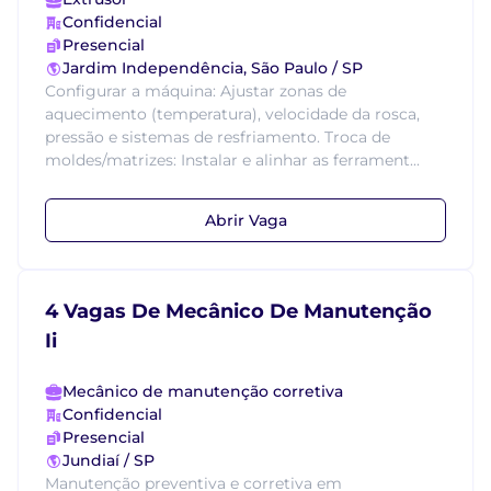
Confidencial
Presencial
Jardim Independência, São Paulo / SP
Configurar a máquina: Ajustar zonas de
aquecimento (temperatura), velocidade da rosca,
pressão e sistemas de resfriamento. Troca de
moldes/matrizes: Instalar e alinhar as ferrament...
Abrir Vaga
4 Vagas De Mecânico De Manutenção
Ii
Mecânico de manutenção corretiva
Confidencial
Presencial
Jundiaí / SP
Manutenção preventiva e corretiva em