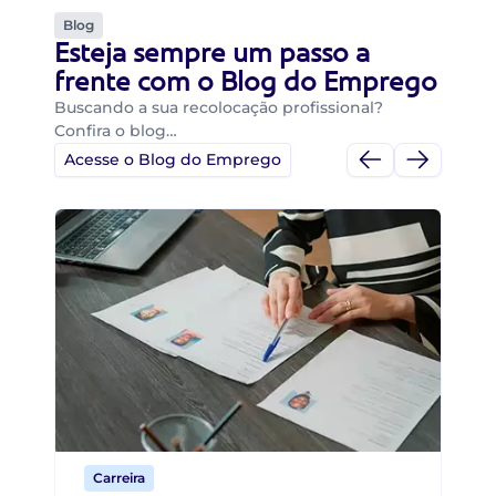
Blog
Esteja sempre um passo a
frente com o Blog do Emprego
Buscando a sua recolocação profissional?
Confira o blog…
Acesse o Blog do Emprego
Di
Di
B
O 
um
ca
o 
de 
Carreira