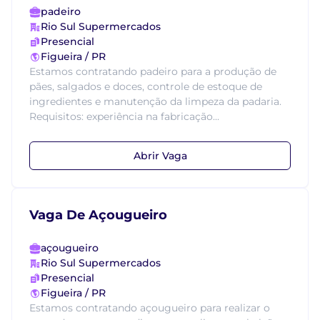
padeiro
Rio Sul Supermercados
Presencial
Figueira / PR
Estamos contratando padeiro para a produção de
pães, salgados e doces, controle de estoque de
ingredientes e manutenção da limpeza da padaria.
Requisitos: experiência na fabricação...
Abrir Vaga
Vaga De Açougueiro
açougueiro
Rio Sul Supermercados
Presencial
Figueira / PR
Estamos contratando açougueiro para realizar o