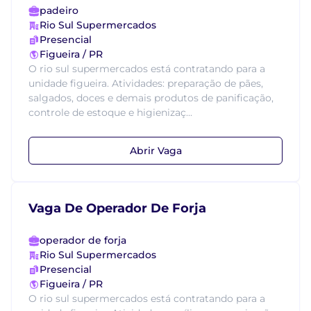
padeiro
Rio Sul Supermercados
Presencial
Figueira / PR
O rio sul supermercados está contratando para a
unidade figueira. Atividades: preparação de pães,
salgados, doces e demais produtos de panificação,
controle de estoque e higienizaç...
Abrir Vaga
Vaga De Operador De Forja
operador de forja
Rio Sul Supermercados
Presencial
Figueira / PR
O rio sul supermercados está contratando para a