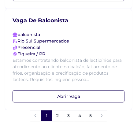
Vaga De Balconista
balconista
Rio Sul Supermercados
Presencial
Figueira / PR
Estamos contratando balconista de lacticínios para
atendimento ao cliente no balcão, fatiamento de
frios, organização e precificação de produtos
lácteos. Requisitos: higiene pessoa...
Abrir Vaga
1
2
3
4
5