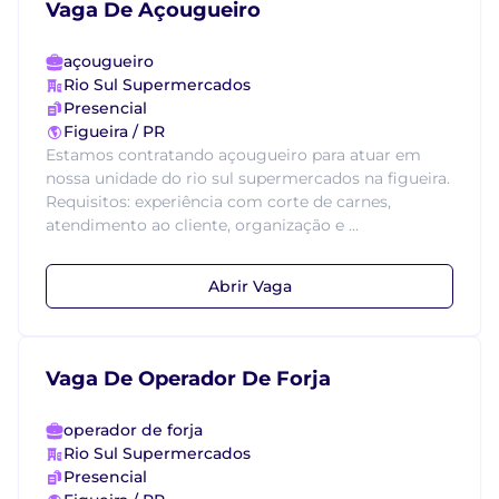
Vaga De Açougueiro
açougueiro
Rio Sul Supermercados
Presencial
Figueira / PR
Estamos contratando açougueiro para atuar em
nossa unidade do rio sul supermercados na figueira.
Requisitos: experiência com corte de carnes,
atendimento ao cliente, organização e ...
Abrir Vaga
Vaga De Operador De Forja
operador de forja
Rio Sul Supermercados
Presencial