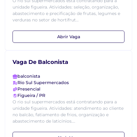
O rio sul supermercados está contratando para a
unidade figueira. Atividades: seleção, organização,
abastecimento e precificação de frutas, legumes e
verduras no setor de hortifrut...
Abrir Vaga
Vaga De Balconista
balconista
Rio Sul Supermercados
Presencial
Figueira / PR
O rio sul supermercados está contratando para a
unidade figueira. Atividades: atendimento ao cliente
no balcão, fatiamento de frios, organização e
abastecimento de laticínios....