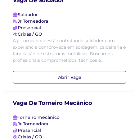
Vaga De Soldador
Soldador
Jr Torneadora
Presencial
Crixás / GO
A jr torneadora está contratando soldador com
experiência comprovada em soldagem, caldeiraria e
fabricação de estruturas metálicas. Buscamos
profissionais comprometidos, técnicos e...
Abrir Vaga
Vaga De Torneiro Mecânico
Torneiro mecânico
Jr Torneadora
Presencial
Crixás / GO