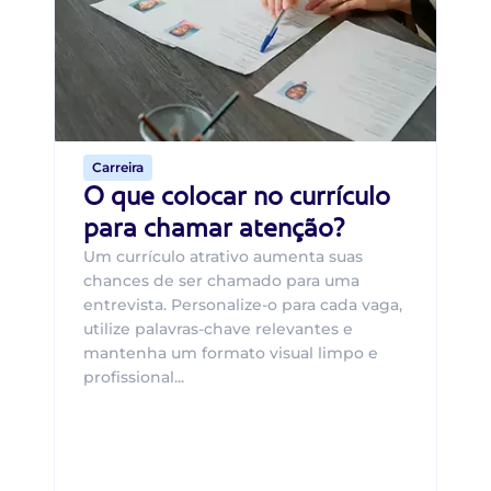
O 
um
ca
o 
de 
Carreira
O que colocar no currículo
para chamar atenção?
Um currículo atrativo aumenta suas
chances de ser chamado para uma
entrevista. Personalize-o para cada vaga,
utilize palavras-chave relevantes e
mantenha um formato visual limpo e
profissional...