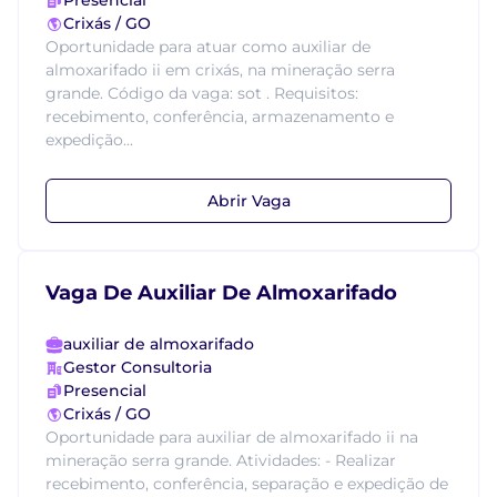
Presencial
Crixás / GO
Oportunidade para atuar como auxiliar de
almoxarifado ii em crixás, na mineração serra
grande. Código da vaga: sot . Requisitos:
recebimento, conferência, armazenamento e
expedição...
Abrir Vaga
Vaga De Auxiliar De Almoxarifado
auxiliar de almoxarifado
Gestor Consultoria
Presencial
Crixás / GO
Oportunidade para auxiliar de almoxarifado ii na
mineração serra grande. Atividades: - Realizar
recebimento, conferência, separação e expedição de