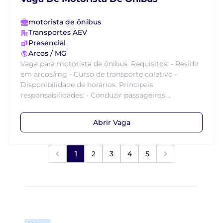
motorista de ônibus
Transportes AEV
Presencial
Arcos / MG
Vaga para motorista de ônibus. Requisitos: - Residir
em arcos/mg - Curso de transporte coletivo -
Disponibilidade de horários. Principais
responsabilidades: - Conduzir passageiros ...
Abrir Vaga
1
2
3
4
5