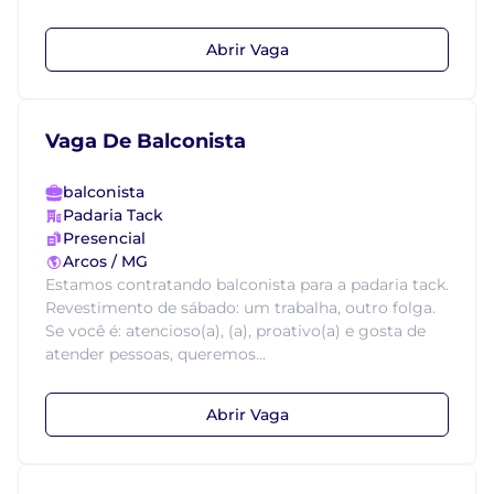
Abrir Vaga
Vaga De Balconista
balconista
Padaria Tack
Presencial
Arcos / MG
Estamos contratando balconista para a padaria tack.
Revestimento de sábado: um trabalha, outro folga.
Se você é: atencioso(a), (a), proativo(a) e gosta de
atender pessoas, queremos...
Abrir Vaga