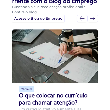
frente com o Blog do Emprego
Buscando a sua recolocação profissional?
Confira o blog…
Acesse o Blog do Emprego
Di
Di
B
O 
um
ca
o 
de 
Carreira
O que colocar no currículo
para chamar atenção?
Um currículo atrativo aumenta suas