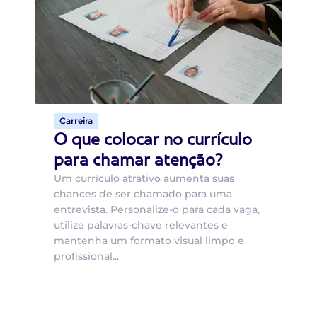
B
O 
um
ca
o 
de 
Carreira
O que colocar no currículo
para chamar atenção?
Um currículo atrativo aumenta suas
chances de ser chamado para uma
entrevista. Personalize-o para cada vaga,
utilize palavras-chave relevantes e
mantenha um formato visual limpo e
profissional...