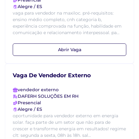
Presencial
Alegre / ES
vaga para vendedor na maxiloc. pré-requisitos:
ensino médio completo, cnh categoria b,
experiência comprovada na função, habilidade em
comunicação e relacionamento interpessoal. pa...
Abrir Vaga
Vaga De Vendedor Externo
vendedor externo
DAFERH SOLUÇÕES EM RH
Presencial
Alegre / ES
oportunidade para vendedor externo em energia
solar. faça parte de um setor que não para de
crescer e transforme energia em resultados! regime
clt: segunda a sexta, 08h às 18h. sal...