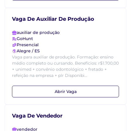
Vaga De Auxiliar De Produção
auxiliar de produção
GoHunt
Presencial
Alegre / ES
Vaga para auxiliar de produção. Formação: ensino
médio completo ou cursando. Benefícios: r$1.700,00
+ unimed + convênio odontológico + fretado +
refeição na empresa + plr Disponibi...
Abrir Vaga
Vaga De Vendedor
vendedor