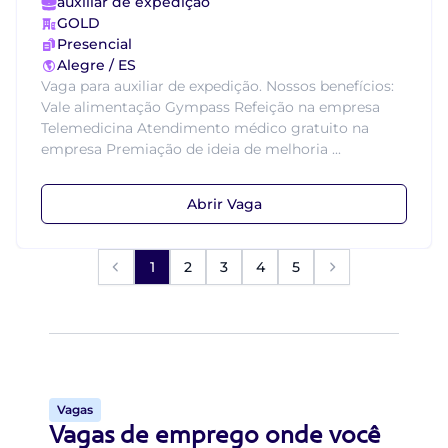
auxiliar de expedição
GOLD
Presencial
Alegre / ES
Vaga para auxiliar de expedição. Nossos benefícios:
Vale alimentação Gympass Refeição na empresa
Telemedicina Atendimento médico gratuito na
empresa Premiação de ideia de melhoria ...
Abrir Vaga
1
2
3
4
5
Vagas
Vagas de emprego onde você