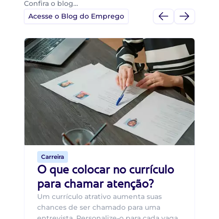
Confira o blog…
Acesse o Blog do Emprego
Di
Di
B
O 
um
ca
o 
de 
Carreira
O que colocar no currículo
para chamar atenção?
Um currículo atrativo aumenta suas
chances de ser chamado para uma
entrevista. Personalize-o para cada vaga,