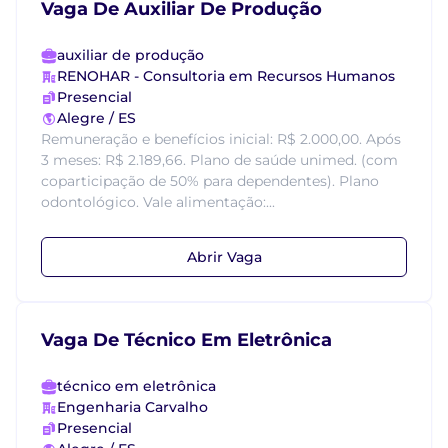
Vaga De Auxiliar De Produção
auxiliar de produção
RENOHAR - Consultoria em Recursos Humanos
Presencial
Alegre / ES
Remuneração e benefícios inicial: R$ 2.000,00. Após
3 meses: R$ 2.189,66. Plano de saúde unimed. (com
coparticipação de 50% para dependentes). Plano
odontológico. Vale alimentação:...
Abrir Vaga
Vaga De Técnico Em Eletrônica
técnico em eletrônica
Engenharia Carvalho
Presencial