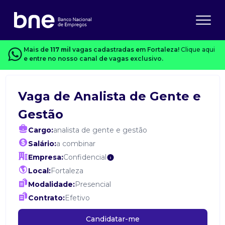
Mais de
117 mil
vagas cadastradas em Fortaleza!
Clique aqui
e entre no nosso canal de vagas exclusivo.
Vaga de Analista de Gente e
Gestão
Cargo:
analista de gente e gestão
Salário:
a combinar
Empresa:
Confidencial
Local:
Fortaleza
Modalidade:
Presencial
Contrato:
Efetivo
Candidatar-me