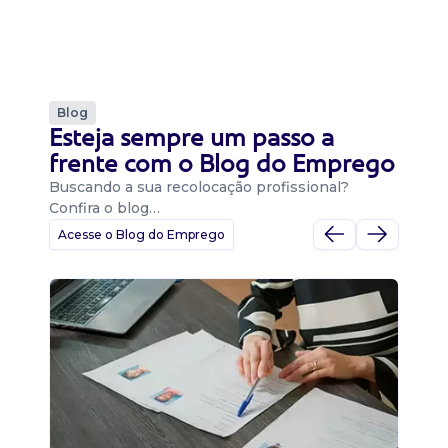
Blog
Esteja sempre um passo a
frente com o Blog do Emprego
Buscando a sua recolocação profissional?
Confira o blog…
Acesse o Blog do Emprego
D
Di
B
O 
um
ca