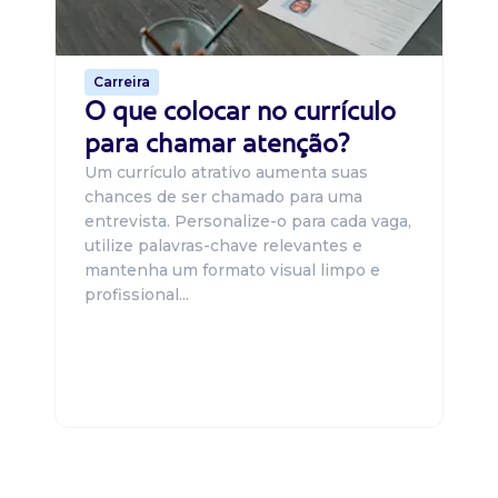
o 
de 
Carreira
O que colocar no currículo
para chamar atenção?
Um currículo atrativo aumenta suas
chances de ser chamado para uma
entrevista. Personalize-o para cada vaga,
utilize palavras-chave relevantes e
mantenha um formato visual limpo e
profissional...