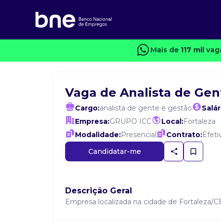
Mais de
117 mil
vaga
Vaga de Analista de Gen
Cargo:
analista de gente e gestão
Salár
Empresa:
GRUPO ICC
Local:
Fortaleza
Modalidade:
Presencial
Contrato:
Efeti
Candidatar-me
Descrição Geral
Empresa localizada na cidade de Fortaleza/C