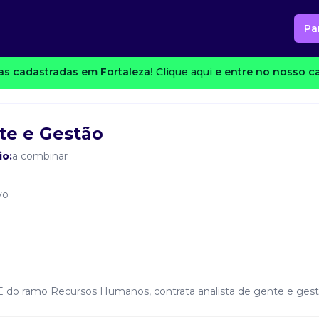
Pa
s cadastradas em Fortaleza!
Clique aqui
e entre no nosso ca
te e Gestão
io:
a combinar
vo
E do ramo Recursos Humanos, contrata analista de gente e gest