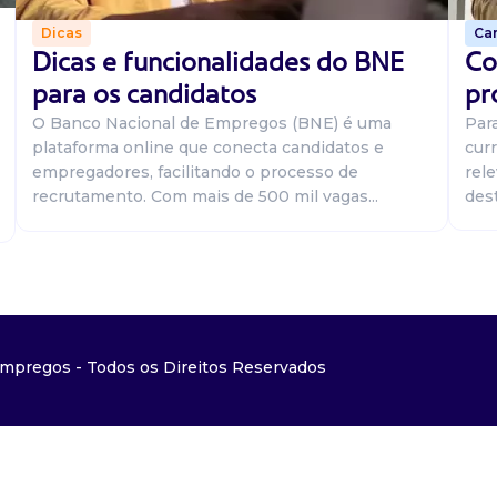
Car
Dicas
Co
Dicas e funcionalidades do BNE
pr
para os candidatos
Par
O Banco Nacional de Empregos (BNE) é uma
curr
plataforma online que conecta candidatos e
rel
empregadores, facilitando o processo de
dest
recrutamento. Com mais de 500 mil vagas...
mpregos - Todos os Direitos Reservados