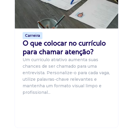
um
ca
o 
de 
Carreira
O que colocar no currículo
para chamar atenção?
Um currículo atrativo aumenta suas
chances de ser chamado para uma
entrevista. Personalize-o para cada vaga,
utilize palavras-chave relevantes e
mantenha um formato visual limpo e
profissional...