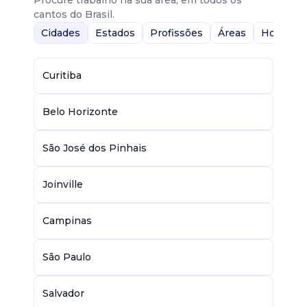
Procure trabalho na sua área, em todos os
cantos do Brasil.
Cidades
Estados
Profissões
Áreas
Home-Of
Curitiba
Belo Horizonte
São José dos Pinhais
Joinville
Campinas
São Paulo
Salvador