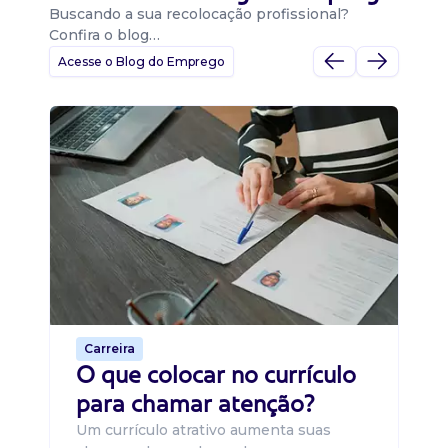
Buscando a sua recolocação profissional?
Confira o blog…
Acesse o Blog do Emprego
D
Di
B
O 
um
ca
o 
de 
Carreira
O que colocar no currículo
para chamar atenção?
Um currículo atrativo aumenta suas