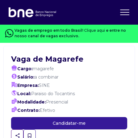
Vagas de emprego em todo Brasil!
Clique aqui
e entre no
nosso canal de vagas exclusivo.
Vaga de Magarefe
Cargo:
magarefe
Salário:
a combinar
Empresa:
SINE
Local:
Paraiso do Tocantins
Modalidade:
Presencial
Contrato:
Efetivo
Candidatar-me