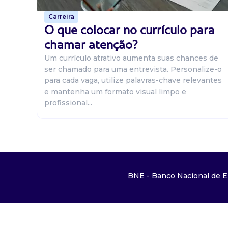
Carreira
O que colocar no currículo para
chamar atenção?
Um currículo atrativo aumenta suas chances de
ser chamado para uma entrevista. Personalize-o
para cada vaga, utilize palavras-chave relevantes
e mantenha um formato visual limpo e
profissional...
BNE - Banco Nacional de E