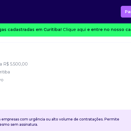
Pa
as cadastradas em Curitiba!
Clique aqui
e entre no nosso can
a R$ 5.500,00
ritiba
vo
a empresas com urgência ou alto volume de contratações. Permite
mesmo sem assinatura.