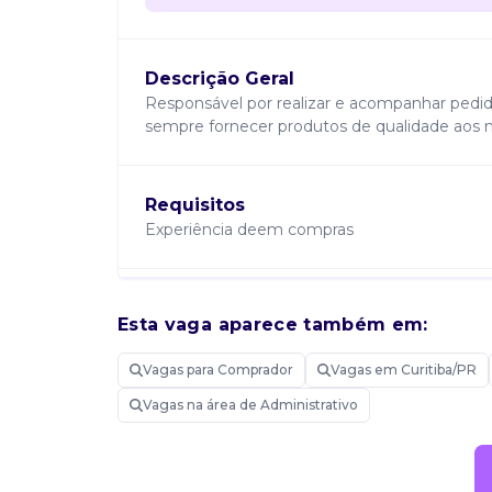
Descrição Geral
Responsável por realizar e acompanhar pedi
sempre fornecer produtos de qualidade aos n
Requisitos
Experiência deem compras
Atribuições
Esta vaga aparece também em:
Perfil analitico e visão estratégica pro ativ
negociação
Vagas para Comprador
Vagas em Curitiba/PR
Vagas na área de Administrativo
Disponibilidade
Manhã, Tarde.