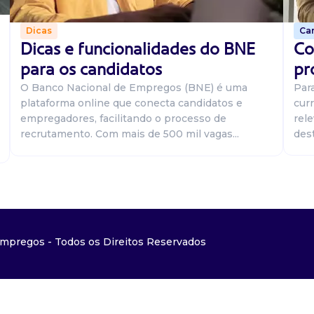
Car
Dicas
Co
Dicas e funcionalidades do BNE
pr
para os candidatos
Par
O Banco Nacional de Empregos (BNE) é uma
curr
plataforma online que conecta candidatos e
rel
empregadores, facilitando o processo de
dest
recrutamento. Com mais de 500 mil vagas...
mpregos - Todos os Direitos Reservados