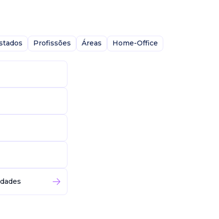
stados
Profissões
Áreas
Home-Office
idades