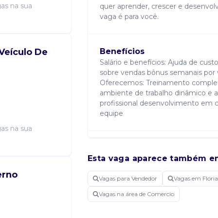
as na sua
quer aprender, crescer e desenvolv
vaga é para você.
Veículo De
Benefícios
Salário e benefícios: Ajuda de cus
sobre vendas bônus semanais por 
Oferecemos: Treinamento completo
ambiente de trabalho dinâmico e 
profissional desenvolvimento em 
equipe
as na sua
Requisitos
Esta vaga aparece também e
Buscamos: Pessoas proativas e re
aprender interesse pela área come
erno
Vagas para Vendedor
Vagas em Flori
comprometimento com metas e resul
atlântico
Vagas na área de Comercio