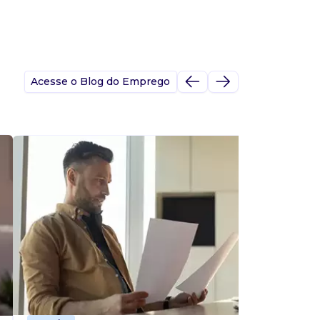
Acesse o Blog do Emprego
A
s
p