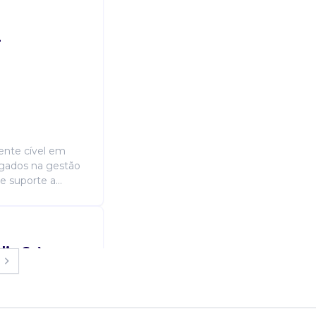
-
iente cível em
vogados na gestão
 suporte a...
lis-Sc)