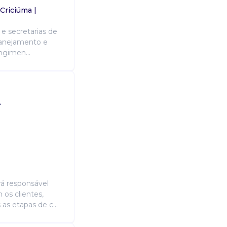
Atribuições
 Criciúma |
Responsabilidades: Prospecção de 
atendimento ao cliente negociaç
s e secretarias de
lanejamento e
ngimen...
Saiba mais sobre Vendedor
-
Candidatura Gratuita
erá responsável
 os clientes,
as etapas de c...