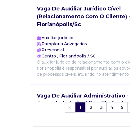
Vaga De Auxiliar Jurídico Cível
(Relacionamento Com O Cliente) 
Florianópolis/Sc
Auxiliar jurídico
Pamplona Advogados
Presencial
Centro , Florianópolis / SC
O auxiliar jurídico de relacionamento com o cl
florianópolis é responsável por auxiliar os ad
de processos cíveis, atuando no atendimento e
Vaga De Auxiliar Administrativo -
Controladoria Jurídica (Florianópo
1
2
3
4
5
Auxiliar administrativo
Pamplona Advogados
Presencial