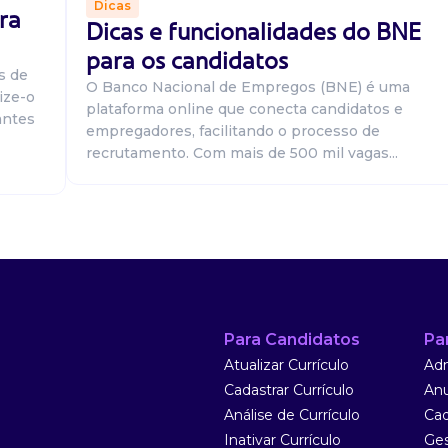
Dicas
ra
Dicas e funcionalidades do BNE
para os candidatos
s de
O Banco Nacional de Empregos (BNE) é uma
ize-o
plataforma online que conecta candidatos e
antes
empregadores, facilitando o processo de
recrutamento. Com mais de 500 mil vagas...
esponsável por
ividades de
sional atu...
Para Candidatos
Pa
Atualizar Currículo
Adm
Cadastrar Currículo
Anu
Análise de Currículo
Cad
Inativar Currículo
Ges