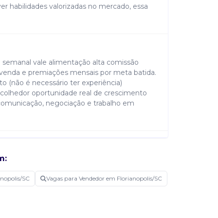
er habilidades valorizadas no mercado, essa
to semanal vale alimentação alta comissão
venda e premiações mensais por meta batida.
 (não é necessário ter experiência)
acolhedor oportunidade real de crescimento
comunicação, negociação e trabalho em
m:
sponsáveis boa comunicação e disposição para
rcial e atendimento ao cliente
anopolis/SC
Vagas para Vendedor em Florianopolis/SC
tados ter fácil acesso ao bairro jardim