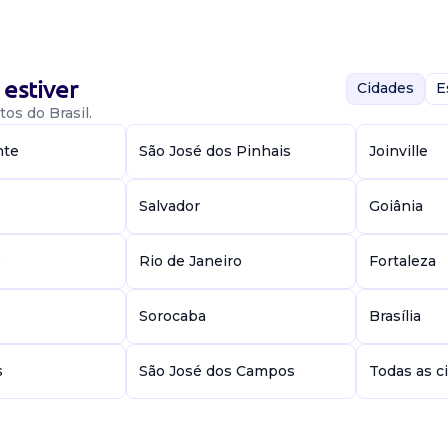
 controladoria
nas atividades
a empresa...
estiver
Cidades
E
os do Brasil.
nte
São José dos Pinhais
Joinville
doria -
Salvador
Goiânia
e
Rio de Janeiro
Fortaleza
Sorocaba
Brasília
controle de
s
São José dos Campos
Todas as c
 -