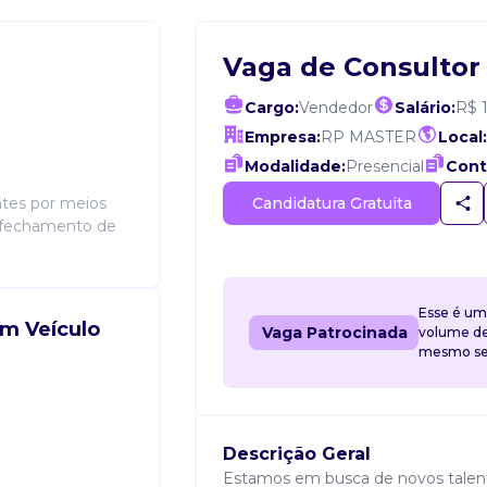
Vaga de Consultor
Cargo:
Vendedor
Salário:
R$ 
Empresa:
RP MASTER
Local:
Modalidade:
Presencial
Cont
Candidatura Gratuita
ntes por meios
e fechamento de
Esse é um
om Veículo
Vaga Patrocinada
volume de 
mesmo sem
Descrição Geral
Estamos em busca de novos talent