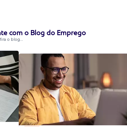
ente com o Blog do Emprego
sindicais;
ira o blog…
plicas e recursos a
a sind...
estaurante.
tir a qualidade do
lar esto...