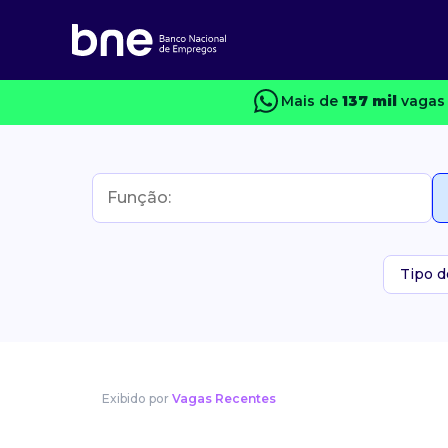
Mais de
137 mil
vagas 
Tipo d
Exibido por
Vagas Recentes