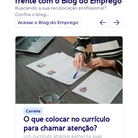
frente com o Blog do Emprego
Buscando a sua recolocação profissional?
Confira o blog…
Acesse o Blog do Emprego
Di
Di
B
O 
um
ca
o 
de 
Carreira
O que colocar no currículo
para chamar atenção?
Um currículo atrativo aumenta suas