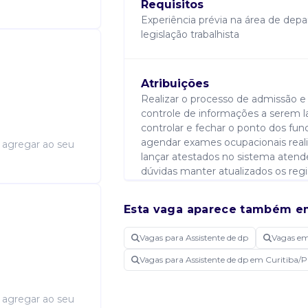
Requisitos
Experiência prévia na área de de
legislação trabalhista
Atribuições
Realizar o processo de admissão e 
controle de informações a serem l
controlar e fechar o ponto dos fun
agendar exames ocupacionais real
a agregar ao seu
lançar atestados no sistema atend
dúvidas manter atualizados os regi
organizado entre outras atividades
Esta vaga aparece também e
Candidatar-me
Vagas para Assistente de dp
Vagas em
Vagas para Assistente de dp em Curitiba/
a agregar ao seu