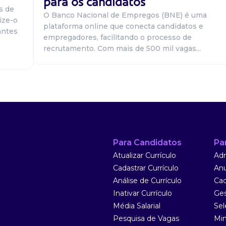
para os candidatos
s de
O Banco Nacional de Empregos (BNE) é uma
ize-o
plataforma online que conecta candidatos e
antes
empregadores, facilitando o processo de
recrutamento. Com mais de 500 mil vagas...
nhais / PR
elétrico de baixa
empre que
rotativas e ...
Para Candidatos
Pa
Atualizar Currículo
Adm
Cadastrar Currículo
Anu
Análise de Currículo
Cad
Inativar Currículo
Ges
Média Salarial
Sel
Pesquisa de Vagas
Min