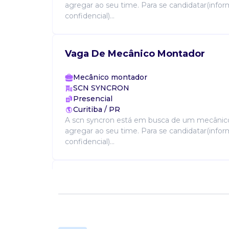
agregar ao seu time. Para se candidatar(info
confidencial)...
Vaga De Mecânico Montador
Mecânico montador
SCN SYNCRON
Presencial
Curitiba / PR
A scn syncron está em busca de um mecânic
agregar ao seu time. Para se candidatar(info
confidencial)...
Vaga De Tecnico De Segurança R
Técnico de segurança
SYNCRON
Presencial