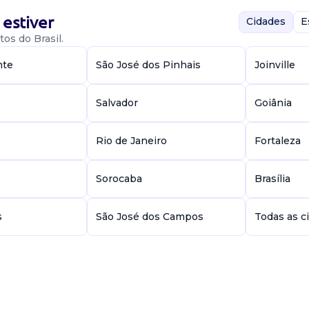
estiver
Cidades
E
a....
os do Brasil.
nte
São José dos Pinhais
Joinville
Salvador
Goiânia
e
Rio de Janeiro
Fortaleza
 necessárias para
xarifado e demais
Sorocaba
Brasília
o pelo o...
s
São José dos Campos
Todas as c