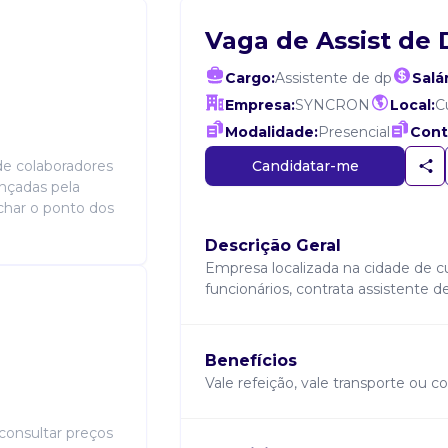
Vaga de Assist de
Cargo:
Assistente de dp
Salár
Empresa:
SYNCRON
Local:
C
Modalidade:
Presencial
Cont
Candidatar-me
de colaboradores
ançadas pela
char o ponto dos
Descrição Geral
Empresa localizada na cidade de 
funcionários, contrata assistente d
Benefícios
Vale refeição, vale transporte ou c
 consultar preços