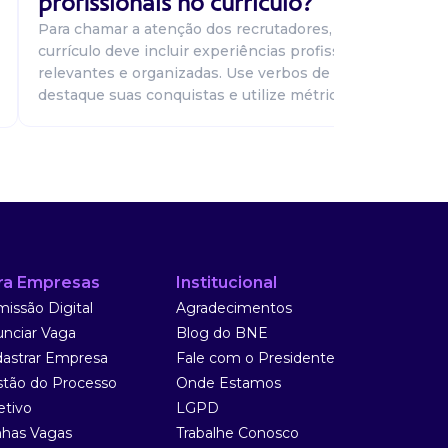
profissionais no currículo?
Para chamar a atenção dos recrutadores, seu
currículo deve incluir experiências profissionais
relevantes e organizadas. Use verbos de ação,
destaque suas conquistas e utilize métricas...
ra Empresas
Institucional
issão Digital
Agradecimentos
nciar Vaga
Blog do BNE
astrar Empresa
Fale com o Presidente
tão do Processo
Onde Estamos
etivo
LGPD
has Vagas
Trabalhe Conosco