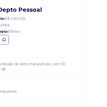
 Depto Pessoal
io:
R$ 2.900,00
uritiba
rato:
Efetivo
curitiba/pr do ramo manutenção, com 30
e dp
ombustível