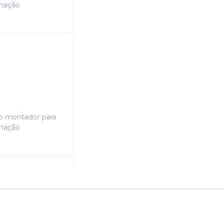
rmação
o montador para
rmação
enault