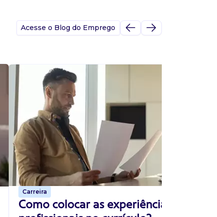
Acesse o Blog do Emprego
A
s
p
Carreira
p
Como colocar as experiências
s