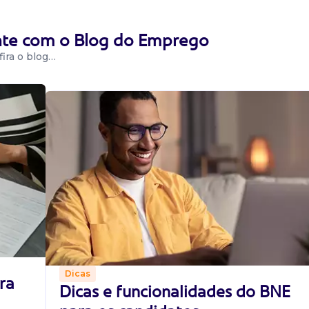
 necessárias para
ente com o Blog do Emprego
xarifado e demais
o pelo o...
ira o blog…
co elétrico de
 Curitiba / PR
e pta,
amenta ou
ficação de sua
Dicas
ra
Dicas e funcionalidades do BNE