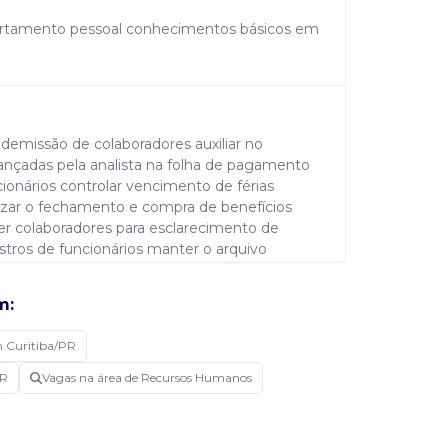
partamento pessoal conhecimentos básicos em
demissão de colaboradores auxiliar no
ançadas pela analista na folha de pagamento
cionários controlar vencimento de férias
izar o fechamento e compra de benefícios
er colaboradores para esclarecimento de
stros de funcionários manter o arquivo
 do setor
m:
 Curitiba/PR
PR
Vagas na área de Recursos Humanos