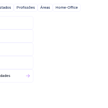
stados
Profissões
Áreas
Home-Office
idades