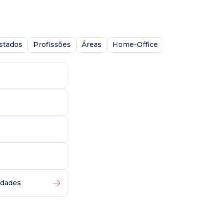
stados
Profissões
Áreas
Home-Office
idades