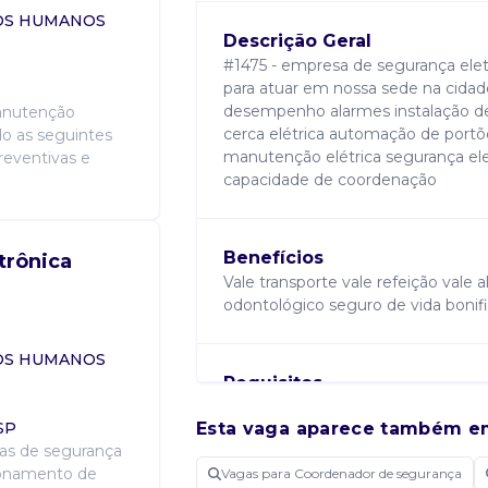
SOS HUMANOS
Descrição Geral
#1475 - empresa de segurança ele
para atuar em nossa sede na cida
desempenho alarmes instalação de 
manutenção
cerca elétrica automação de port
do as seguintes
manutenção elétrica segurança ele
reventivas e
capacidade de coordenação
Benefícios
trônica
Vale transporte vale refeição val
odontológico seguro de vida bonif
SOS HUMANOS
Requisitos
Residir na região metropolitana d
 SP
Esta vaga aparece também e
operacional conhecimento em gest
mas de segurança
resolução de problemas boa comuni
cionamento de
Vagas para Coordenador de segurança
habilitação categoria b. Necessá