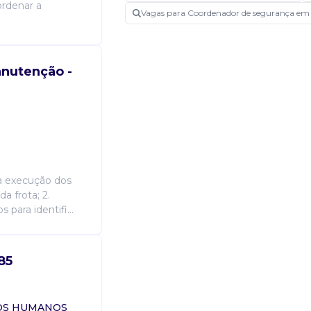
ordenar a
eletrônica (alarme, cftv, controle 
Vagas para Coordenador de segurança e
remota, interfonia, cerca elétrica)
anutenção -
Atribuições
Coordenar equipes operacionais i
supervisionar e fiscalizar a execuç
aos clientes; verificar a necessid
necessários á execução dos serviço
cotação e/ou aquisição, quando nec
relacionamento com clientes durant
adequado andamento das atividad
na execução dos
novos orçamentos, quando solicitad
a frota; 2.
atividades diárias da equipe oper
para identifi...
dos colaboradores; coordenar o pl
promover a colaboração entre as d
85
Candidatura Gratuita
SOS HUMANOS