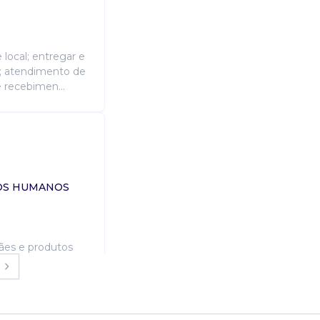
local; entregar e
s; atendimento de
e recebimen...
SOS HUMANOS
pães e produtos
e bem
satisfação dos