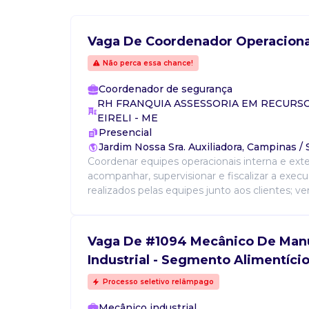
Vaga De Coordenador Operaciona
Não perca essa chance!
Coordenador de segurança
RH FRANQUIA ASSESSORIA EM RECUR
EIRELI - ME
Presencial
Jardim Nossa Sra. Auxiliadora, Campinas /
Coordenar equipes operacionais interna e ex
acompanhar, supervisionar e fiscalizar a exec
realizados pelas equipes junto aos clientes; veri
Vaga De #1094 Mecânico De Man
Industrial - Segmento Alimentíci
Processo seletivo relâmpago
Mecânico industrial