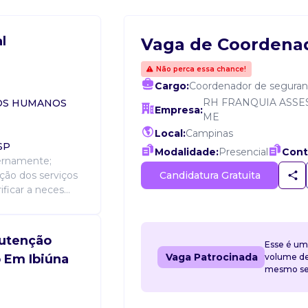
l
Vaga de Coordenad
Não perca essa chance!
Cargo:
Coordenador de segura
RH FRANQUIA ASSE
SOS HUMANOS
Empresa:
ME
Local:
Campinas
 SP
Modalidade:
Presencial
Cont
ternamente;
Candidatura Gratuita
ução dos serviços
ficar a neces...
utenção
Esse é um
Vaga Patrocinada
o Em Ibiúna
volume de 
mesmo sem