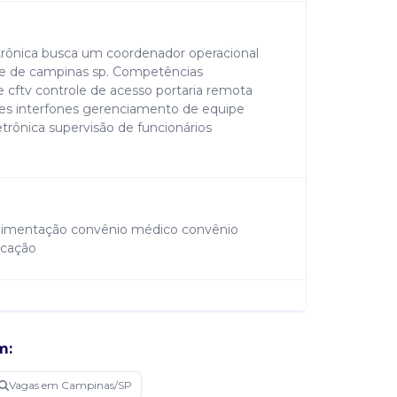
trônica busca um coordenador operacional
de de campinas sp. Competências
cftv controle de acesso portaria remota
ões interfones gerenciamento de equipe
trônica supervisão de funcionários
e alimentação convênio médico convênio
icação
e campinas - sp. Experiência em coordenação
m:
ão de equipes capacidade de análise e
cação e habilidades de liderança necessário
Vagas em Campinas/SP
rio conhecimento em sistemas de segurança