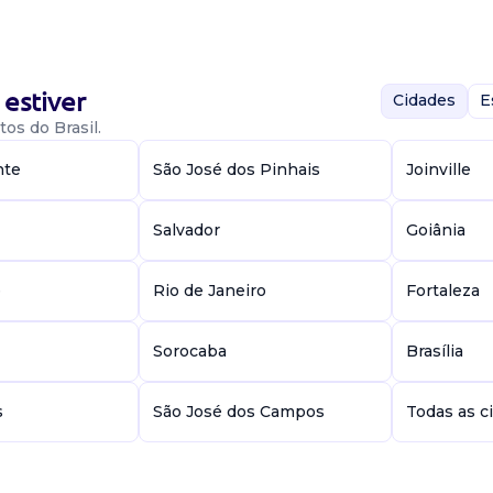
428
estiver
Cidades
E
SOS HUMANOS
os do Brasil.
nte
São José dos Pinhais
Joinville
p (presencial) a
al com perfil
Salvador
Goiânia
abilidade...
e
Rio de Janeiro
Fortaleza
Sorocaba
Brasília
SOS HUMANOS
s
São José dos Campos
Todas as c
 BA