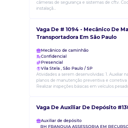
câmeras de segurança e sistemas de cftv. Co
instalaçã...
Vaga De # 1094 - Mecânico De M
Transportadora Em São Paulo
Mecânico de caminhão
Confidencial
Presencial
Vila Stela , São Paulo / SP
Atividades a serem desenvolvidas: 1. Auxiliar 
planos de manutenção preventiva e corretiva d
Realizar inspeções básicas em veículos pesados 
Vaga De Auxiliar De Depósito #13
Auxiliar de depósito
RH FRANQUIA ASSESSORIA EM RECUR