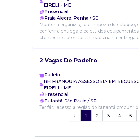
EIRELI - ME
Presencial
Praia Alegre, Penha / SC
Manter a organização e limpeza do estoque, e 
conferir a entrega e coleta dos equipamento
clientes no setor; testar máquina na entrega 
2 Vagas De Padeiro
Padeiro
RH FRANQUIA ASSESSORIA EM RECUR
EIRELI - ME
Presencial
Butantã, São Paulo / SP
Ter fácil acesso a região do butantã produzir 
de panificação de alta qualidade, saborosos 
1
2
3
4
5
apresentados, garantindo o abastecimento, a 
clientes ...