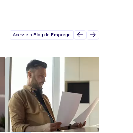
Acesse o Blog do Emprego
A
s
p