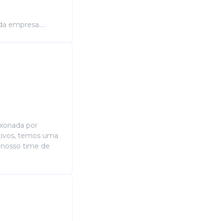
da empresa....
ixonada por
etivos, temos uma
 nosso time de