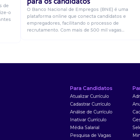
para os candidatos
s de
O Banco Nacional de Empregos (BNE) é uma
ize-o
plataforma online que conecta candidatos e
antes
empregadores, facilitando o processo de
recrutamento. Com mais de 500 mil vagas...
Para Candidatos
Pa
Atualizar Currículo
Adm
Cadastrar Currículo
Anu
Análise de Currículo
Cad
Inativar Currículo
Ges
Média Salarial
Sel
Pesquisa de Vagas
Min