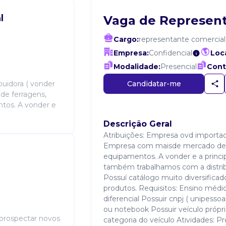
l
Vaga de Represent
Cargo:
representante comercial
Empresa:
Confidencial
Loca
Modalidade:
Presencial
Cont
Candidatar-me
buidora ( vonder
de ferragens,
ntos. A vonder e
Descrição Geral
Atribuições: Empresa ovd importado
Empresa com maisde mercado de fe
equipamentos. A vonder e a princi
também trabalhamos com a distrib
Possuí catálogo muito diversificad
produtos. Requisitos: Ensino méd
diferencial Possuir cnpj ( unipessoa
ou notebook Possuir veículo próprio
 prospectar novos
categoria do veículo Atividades: Pr