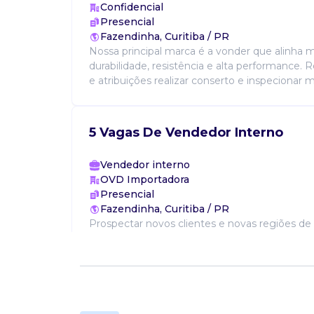
Confidencial
Presencial
Fazendinha, Curitiba / PR
Nossa principal marca é a vonder que alinha 
durabilidade, resistência e alta performance. 
e atribuições realizar conserto e inspecionar m
5 Vagas De Vendedor Interno
Vendedor interno
OVD Importadora
Presencial
Fazendinha, Curitiba / PR
Prospectar novos clientes e novas regiões de 
vendas para clientes ativos, enviar propostas
acompanhar demandas de pedidos e negociar
...