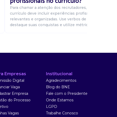
profissionais no currículo?
Para chamar a atenção dos recrutadores, seu
currículo deve incluir experiências profissionais
relevantes e organizadas. Use verbos de ação,
destaque suas conquistas e utilize métricas...
ra Empresas
Institucional
issão Digital
Agradecimentos
nciar Vaga
Blog do BNE
astrar Empresa
Fale com o Presidente
tão do Processo
Onde Estamos
etivo
LGPD
has Vagas
Trabalhe Conosco