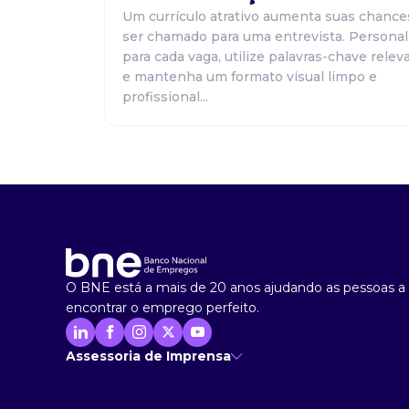
Um currículo atrativo aumenta suas chance
ser chamado para uma entrevista. Personal
para cada vaga, utilize palavras-chave relev
e mantenha um formato visual limpo e
profissional...
O BNE está a mais de 20 anos ajudando as pessoas a
encontrar o emprego perfeito.
Assessoria de Imprensa
Ana Cunha
- Assessoria de Imprensa
imprensa@anacunhacomunicacao.com.br