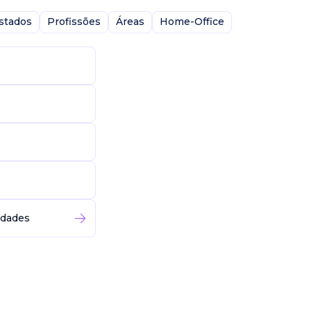
stados
Profissões
Áreas
Home-Office
idades