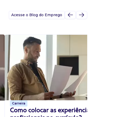
Acesse o Blog do Emprego
A
s
p
Carreira
p
Como colocar as experiências
s