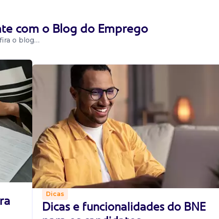
l
ente com o Blog do Emprego
ira o blog…
 para fazer parte
riência em
representar
Dicas
ra
Dicas e funcionalidades do BNE