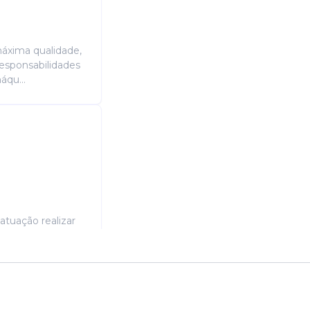
máxima qualidade,
Responsabilidades
áqu...
atuação realizar
 e orçamentos,
 preços e prazos