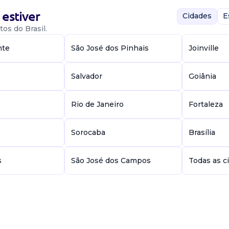
nto
estiver
Cidades
E
os do Brasil.
nte
São José dos Pinhais
Joinville
o ramo comércio,
Salvador
Goiânia
ga e descarga...
e
Rio de Janeiro
Fortaleza
Sorocaba
Brasília
s
São José dos Campos
Todas as c
picking de
cesso manter um
ossibilitando