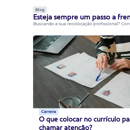
Blog
Vaga De Representante Comercia
Esteja sempre um passo a fr
Buscando a sua recolocação profissional? Conf
Representante comercial
O.v.d Importadora e Dist Ltda
Presencial
Novo Hamburgo / RS
Estamos em busca de profissionais talentosos
do nosso time de sucesso! Se você tem expe
vendas, é apaixonado por resultados e deseja 
marcas l...
Carreira
O que colocar no currículo pa
chamar atenção?