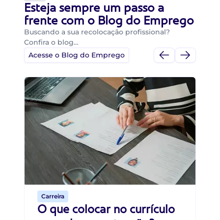
Esteja sempre um passo a
frente com o Blog do Emprego
Buscando a sua recolocação profissional?
Confira o blog…
Acesse o Blog do Emprego
Di
Di
B
O 
um
ca
o 
de 
Carreira
O que colocar no currículo