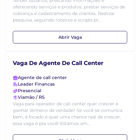
Tender usuários, prestando informações e
oferecendo serviços e produtos, prestar serviços de
cobrança e cadastramento de clientes. Realizar
pesquisa, seguindo roteiros e scripts pr...
Abrir Vaga
Vaga De Agente De Call Center
Agente de call center
Leader Financas
Presencial
Viamão / RS
Vaga para operador de call center quer crescer e
ganhar dinheiro de verdade? Se você se comunica
bem, é focado e quer uma chance real de crescer,
essa vaga é pra você! Estamos am...