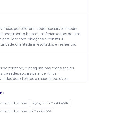
endas por telefone, redes sociais e linkedin
; conhecimento básico em ferramentas de crm
de para lidar com objeções e construir
lidade orientada a resultados e resiliência.
s de telefone, e pesquisa nas redes sociais.
s via redes sociais para identificar
idades dos clientes e mapear possíveis
time de vendas com leads qualificados;
as interações realizadas; trabalhar em
m:
g para aprimorar estratégias de geração de
olvimento de vendas
Vagas em Curitiba/PR
olvimento de vendas em Curitiba/PR