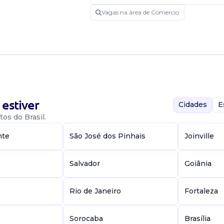
Candidatar-me
Vagas na área de Comercio
estiver
Cidades
E
os do Brasil.
nte
São José dos Pinhais
Joinville
Salvador
Goiânia
e
Rio de Janeiro
Fortaleza
Sorocaba
Brasília