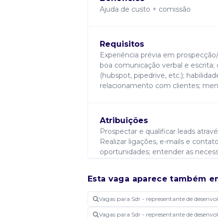
Ajuda de custo + comissão
Requisitos
Experiência prévia em prospecção/v
boa comunicação verbal e escrita
(hubspot, pipedrive, etc.); habilida
relacionamento com clientes; menta
Atribuições
Prospectar e qualificar leads atravé
Realizar ligações, e-mails e contato
oportunidades; entender as necess
soluções; agendar reuniões para o 
manter o crm atualizado com todas 
Esta vaga aparece também e
conjunto com a equipe de marketin
leads.
Vagas para Sdr - representante de desenv
Vagas para Sdr - representante de desenv