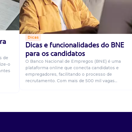
Dicas
ra
Dicas e funcionalidades do BNE
para os candidatos
s de
O Banco Nacional de Empregos (BNE) é uma
ize-o
plataforma online que conecta candidatos e
antes
empregadores, facilitando o processo de
recrutamento. Com mais de 500 mil vagas...