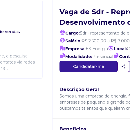
Vaga de Sdr - Rep
Desenvolvimento 
de vendas
Cargo:
Sdr - representante de 
Salário:
R$ 2.500,00 a R$ 7.000
Empresa:
ES Energia
Local:
C
ne, e pesquisa
Modalidade:
Presencial
Cont
contatos via redes
Candidatar-me
 a...
Descrição Geral
Somos uma empresa de energia, fo
empresas de pequeno e grande por
buscamos talentos que queiram cr
Benefícios