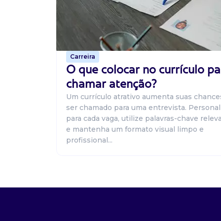
Carreira
O que colocar no currículo pa
chamar atenção?
Um currículo atrativo aumenta suas chance
ser chamado para uma entrevista. Personal
para cada vaga, utilize palavras-chave relev
e mantenha um formato visual limpo e
profissional...