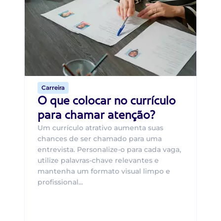
B
O 
um
ca
o 
de 
Carreira
O que colocar no currículo
para chamar atenção?
Um currículo atrativo aumenta suas
chances de ser chamado para uma
entrevista. Personalize-o para cada vaga,
utilize palavras-chave relevantes e
mantenha um formato visual limpo e
profissional...