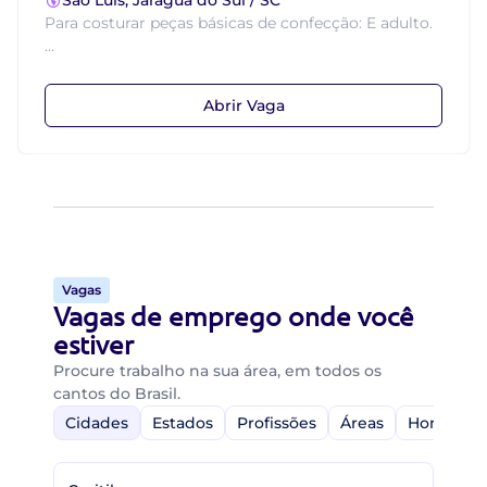
São Luis, Jaraguá do Sul / SC
Para costurar peças básicas de confecção: E adulto.
...
Abrir Vaga
Vagas
Vagas de emprego onde você
estiver
Procure trabalho na sua área, em todos os
cantos do Brasil.
Cidades
Estados
Profissões
Áreas
Home-Off