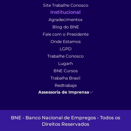
Site Trabalhe Conosco
Institucional
Agradecimentos
Blog do BNE
Fale com o Presidente
Onde Estamos
LGPD
Trabalhe Conosco
Lugarh
BNE Cursos
Trabalha Brasil
Redtrabaje
Assessoria de Imprensa
Ana Cunha
- Assessoria de Imprensa
imprensa@anacunhacomunicacao.com.br
(41) 9 9102-1413
BNE - Banco Nacional de Empregos - Todos os
Direitos Reservados