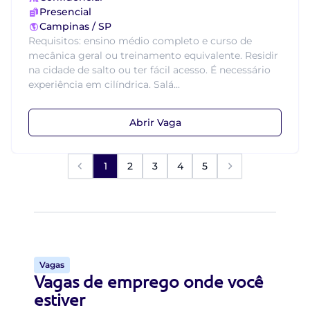
Presencial
Campinas / SP
Requisitos: ensino médio completo e curso de
mecânica geral ou treinamento equivalente. Residir
na cidade de salto ou ter fácil acesso. É necessário
experiência em cilíndrica. Salá...
Abrir Vaga
1
2
3
4
5
Vagas
Vagas de emprego onde você
estiver