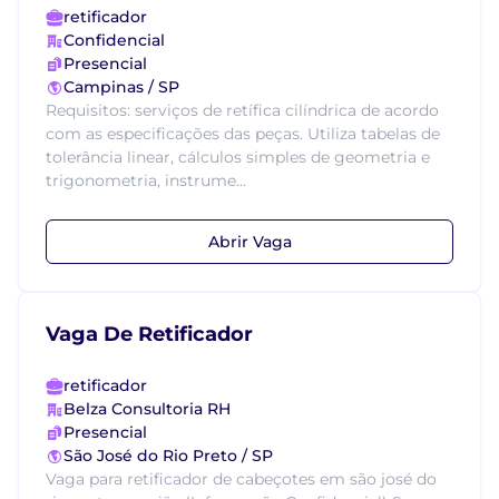
retificador
Confidencial
Presencial
Campinas / SP
Requisitos: serviços de retífica cilíndrica de acordo
com as especificações das peças. Utiliza tabelas de
tolerância linear, cálculos simples de geometria e
trigonometria, instrume...
Abrir Vaga
Vaga De Retificador
retificador
Belza Consultoria RH
Presencial
São José do Rio Preto / SP
Vaga para retificador de cabeçotes em são josé do