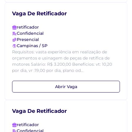
Vaga De Retificador
retificador
Confidencial
Presencial
Campinas / SP
Requisitos: vasta experiência em realização de
orçamentos e usinagem de peças de retífica de
motores Salário: R$ 3.200,00 Benefícios: vt: 10,20
por dia, vr :19,00 por dia, plano od...
Abrir Vaga
Vaga De Retificador
retificador
Confidencial