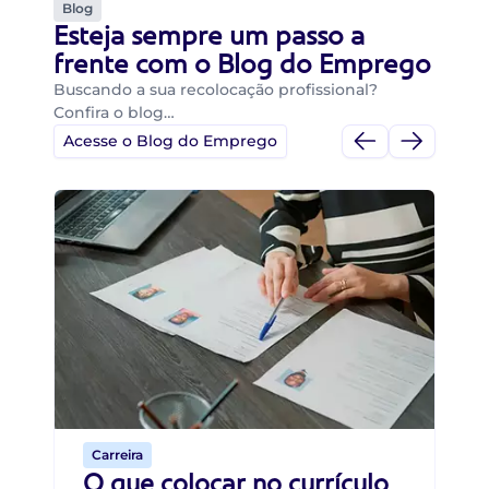
Blog
Esteja sempre um passo a
frente com o Blog do Emprego
Buscando a sua recolocação profissional?
Confira o blog…
Acesse o Blog do Emprego
Di
Di
B
O 
um
ca
o 
de 
Carreira
O que colocar no currículo