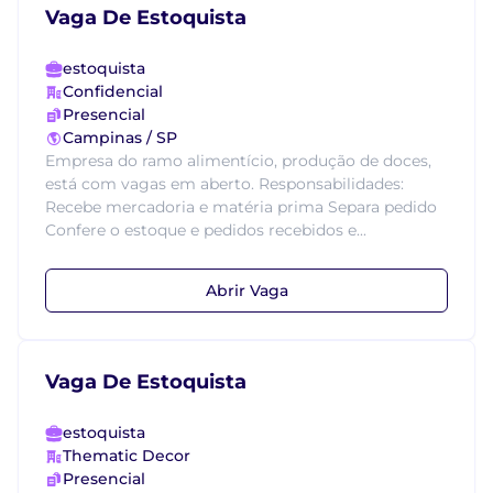
Vaga De Estoquista
estoquista
Confidencial
Presencial
Campinas / SP
Empresa do ramo alimentício, produção de doces,
está com vagas em aberto. Responsabilidades:
Recebe mercadoria e matéria prima Separa pedido
Confere o estoque e pedidos recebidos e...
Abrir Vaga
Vaga De Estoquista
estoquista
Thematic Decor
Presencial