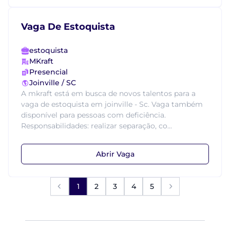
Vaga De Estoquista
estoquista
MKraft
Presencial
Joinville / SC
A mkraft está em busca de novos talentos para a
vaga de estoquista em joinville - Sc. Vaga também
disponível para pessoas com deficiência.
Responsabilidades: realizar separação, co...
Abrir Vaga
1
2
3
4
5