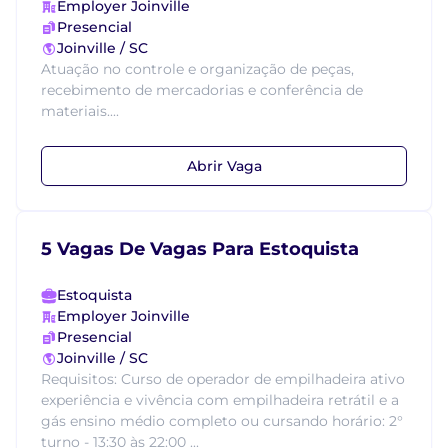
Employer Joinville
Presencial
Joinville / SC
Atuação no controle e organização de peças,
recebimento de mercadorias e conferência de
materiais....
Abrir Vaga
5 Vagas De Vagas Para Estoquista
Estoquista
Employer Joinville
Presencial
Joinville / SC
Requisitos: Curso de operador de empilhadeira ativo
experiência e vivência com empilhadeira retrátil e a
gás ensino médio completo ou cursando horário: 2°
turno - 13:30 às 22:00 ...