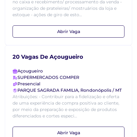
no caixa e recebimento/ processamento da venda -
organização de prateleiras/ mostruários da loja e
estoque - ações de giro de esto...
Abrir Vaga
20 Vagas De Açougueiro
Açougueiro
SUPERMERCADOS COMPER
Presencial
PARQUE SAGRADA FAMILIA, Rondonópolis / MT
Atribuições: • Contribuir para a fidelização e oferta
de uma experiência de compra positiva ao cliente,
por meio da preparação e exposição de produtos
diferenciados e cortes especi...
Abrir Vaga