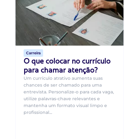
B
O 
um
ca
o 
de 
Carreira
O que colocar no currículo
para chamar atenção?
Um currículo atrativo aumenta suas
chances de ser chamado para uma
entrevista. Personalize-o para cada vaga,
utilize palavras-chave relevantes e
mantenha um formato visual limpo e
profissional...