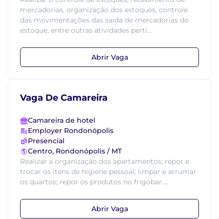
mercadorias, organização dos estoques, controle
das movimentações das saída de mercadorias do
estoque, entre outras atividades perti...
Abrir Vaga
Vaga De Camareira
Camareira de hotel
Employer Rondonópolis
Presencial
Centro, Rondonópolis / MT
Realizar a organização dos apartamentos; repor e
trocar os itens de higiene pessoal; limpar e arrumar
os quartos; repor os produtos no frigobar....
Abrir Vaga