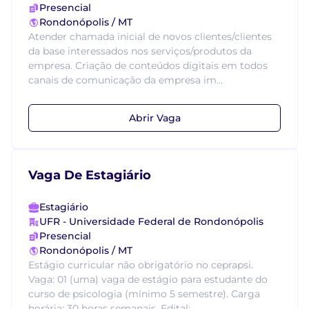
Presencial
Rondonópolis / MT
Atender chamada inicial de novos clientes/clientes
da base interessados nos serviços/produtos da
empresa. Criação de conteúdos digitais em todos
canais de comunicação da empresa im...
Abrir Vaga
Vaga De Estagiário
Estagiário
UFR - Universidade Federal de Rondonópolis
Presencial
Rondonópolis / MT
Estágio curricular não obrigatório no ceprapsi.
Vaga: 01 (uma) vaga de estágio para estudante do
curso de psicologia (mínimo 5 semestre). Carga
horária: 30 horas semanais. Edital:...