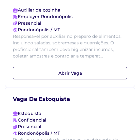
Auxiliar de cozinha
Employer Rondonópolis
Presencial
Rondonópolis / MT
Responsável por auxiliar no preparo de alimentos,
incluindo saladas, sobremesas e guarnições. O
profissional também deve higienizar insumos,
coletar amostras e controlar a temperat...
Abrir Vaga
Vaga De Estoquista
Estoquista
Confidencial
Presencial
Rondonópolis / MT
Realizar o controle de estoques, recebimento de