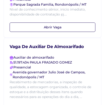
Parque Sagrada Familia, Rondonópolis / MT
Nível de conhecimento sênior, inicio imediato,
disponibilidade de contratação pj....
Abrir Vaga
Vaga De Auxiliar De Almoxarifado
Auxiliar de almoxarifado
51.197.434 PAULA FRAJADO GOMEZ
Presencial
Avenida governador Julio José de Campos,
Rondonópolis / MT
Recebimento de mercadorias, a inspeção de
qualidade, a estocagem organizada, o controle de
estoque e a distribuição desses itens quando
necessários para as operações do dia a dia, ...