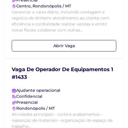
Presencial
Centro, Rondonópolis / MT
Gerenciar o caixa diário, incluindo contagem e
registro de dinheiro atendimento ao cliente com
eficiência e cordialidade realizar vendas e emitir
notas fiscais colaborar com outras...
Abrir Vaga
Vaga De Operador De Equipamentos 1
#1433
Ajudante operacional
Confidencial
Presencial
Rondonópolis / MT
Atividades principais: • corte e acabamentos •
reposição de materiais • organização do espaço de
trabalho...