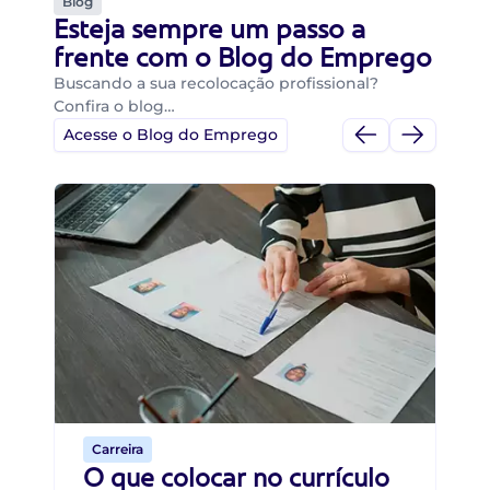
Blog
Esteja sempre um passo a
frente com o Blog do Emprego
Buscando a sua recolocação profissional?
Confira o blog…
Acesse o Blog do Emprego
Di
Di
B
O 
um
ca
o 
de 
Carreira
O que colocar no currículo