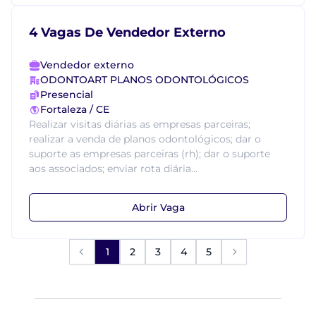
4 Vagas De Vendedor Externo
Vendedor externo
ODONTOART PLANOS ODONTOLÓGICOS
Presencial
Fortaleza / CE
Realizar visitas diárias as empresas parceiras;
realizar a venda de planos odontológicos; dar o
suporte as empresas parceiras (rh); dar o suporte
aos associados; enviar rota diária...
Abrir Vaga
1
2
3
4
5