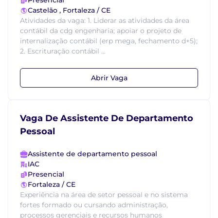
Presencial
Castelão , Fortaleza / CE
Atividades da vaga: 1. Liderar as atividades da área
contábil da cdg engenharia; apoiar o projeto de
internalização contábil (erp mega, fechamento d+5);
2. Escrituração contábil ...
Abrir Vaga
Vaga De Assistente De Departamento
Pessoal
Assistente de departamento pessoal
IAC
Presencial
Fortaleza / CE
Experiência na área de setor pessoal e no sistema
fortes formado ou cursando administração,
processos gerenciais e recursos humanos