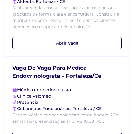
Aldeota, Fortaleza / CE
Realizar vendas consultivas, apresentando nossos
produtos de forma clara e encantadora. Construir e
manter um bom relacionamento com os clientes,
oferecendo sempre a melhor solução...
Abrir Vaga
Vaga De Vaga Para Médica
Endocrinologista – Fortaleza/Ce
Médico endocrinologista
Clinica Psicmed
Presencial
Cidade dos Funcionários, Fortaleza / CE
Cargo: Médico endocrinologista carga horária: 20h
semanais (presenciais) salário: R$ 10.681,45...