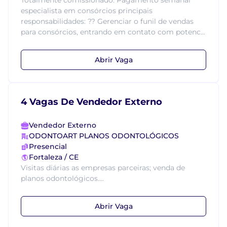
Totalmente comissionado. Pagamento semanal
especialista em consórcios principais
responsabilidades: ?? Gerenciar o funil de vendas
para consórcios, entrando em contato com potenc...
Abrir Vaga
4 Vagas De Vendedor Externo
Vendedor Externo
ODONTOART PLANOS ODONTOLÓGICOS
Presencial
Fortaleza / CE
Visitas diárias as empresas parceiras; venda de
planos odontológicos....
Abrir Vaga