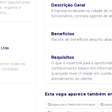
erir ligações para
Descrição Geral
, registrar e
Empresa localizada na cidade de cu
co, ...
funcionários, contrata agente de 
Benefícios
Pacote de benefícios descrito abai
 Ltda
Requisitos
O que é essencial para a oportun
recer todas as
conhecimento básico em informáti
 consultas,
avançado nível c1 residir em curit
atendimento ao cliente.
Esta vaga aparece também e
Atribuições
Quais serão suas atividades? Forne
Vagas para Telefonista bilíngue
Vagas
questionamentos de clientes, por