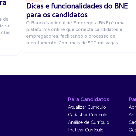
ra
Dicas e funcionalidades do BNE
para os candidatos
s de
O Banco Nacional de Empregos (BNE) é uma
ize-o
plataforma online que conecta candidatos e
antes
empregadores, facilitando o processo de
 por telefônico,
recrutamento. Com mais de 500 mil vagas...
 de sistema,
ar cursando d...
Para Candidatos
Pa
Atualizar Currículo
Adm
Cadastrar Currículo
Anu
es. Local e
18:00 às 23:00
Análise de Currículo
Cad
alimentação no
Inativar Currículo
Ges