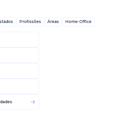
stados
Profissões
Áreas
Home-Office
idades