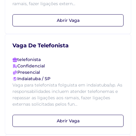
ramais, fazer ligações extern...
Abrir Vaga
Vaga De Telefonista
telefonista
Confidencial
Presencial
Indaiatuba / SP
Vaga para telefonista folguista em indaiatuba/sp. As
responsabilidades incluem atender telefonemas e
repassar as ligações aos ramais, fazer ligações
externas solicitadas pelos fun...
Abrir Vaga