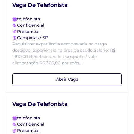
Vaga De Telefonista
telefonista
Confidencial
Presencial
Campinas / SP
Requisitos: experiência compravada no cargo
desejável experiência na área da saúde Salário: R$
1.810,00 Benefícios: vale transporte / vale
alimentação R$ 300,00 por mês....
Abrir Vaga
Vaga De Telefonista
telefonista
Confidencial
Presencial