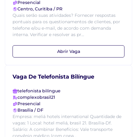
Presencial
Centro, Curitiba / PR
Quais serão suas atividades? Fornecer respostas
pontuais para os questionamentos de clientes, por
telefone e/ou e-mail, de acordo com demanda
interna. Verificar e resolver as pr...
Abrir Vaga
Vaga De Telefonista Bilíngue
telefonista bilíngue
complexobrasil21
Presencial
Brasília / DF
Empresa: meliá hotels international Quantidade de
vagas: 1 Local: hotel meliá, brasil 21. Brasília-Df.
Salário: A combinar Benefícios: Vale transporte
convênio médico (com copa...