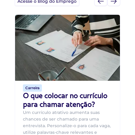
Acesse o Blog do Emprego
Di
Di
B
O 
um
ca
o 
de 
Carreira
O que colocar no currículo
para chamar atenção?
Um currículo atrativo aumenta suas
chances de ser chamado para uma
entrevista. Personalize-o para cada vaga,
utilize palavras-chave relevantes e