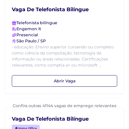
Vaga De Telefonista Bilíngue
Telefonista bilíngue
Engemon It
Presencial
São Paulo / SP
• educação: Ensino superior cursando ou completo
como ciência da computação, tecnologia da
informação ou áreas relacionadas. Certificações
relevantes, como comptia a+ ou microsoft ...
Abrir Vaga
Confira outras 41144 vagas de emprego relevantes
Vaga De Telefonista Bilíngue
Home Office