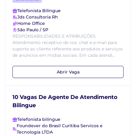
Telefonista Bilíngue
Jds Consultoria Rh
Home Office
São Paulo / SP
RESPONSABILIDADES E ATRIBUIÇÕES
Atendimento receptivo de voz, chat e e-mail para
suporte ao cliente referente aos produtos e serviços
de anúncios em mídias sociais. Em cada atendi...
Abrir Vaga
10 Vagas De Agente De Atendimento
Bilingue
Telefonista bilíngue
Foundever do Brasil Curitiba Servicos e
Tecnologia LTDA