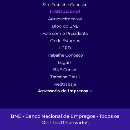
Site Trabalhe Conosco
Institucional
Agradecimentos
Blog do BNE
Fale com o Presidente
Onde Estamos
LGPD
Trabalhe Conosco
Lugarh
BNE Cursos
Trabalha Brasil
Redtrabaje
Assessoria de Imprensa
Ana Cunha
- Assessoria de Imprensa
imprensa@anacunhacomunicacao.com.br
(41) 9 9102-1413
BNE - Banco Nacional de Empregos - Todos os
Direitos Reservados