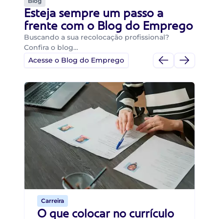
Blog
Esteja sempre um passo a
frente com o Blog do Emprego
Buscando a sua recolocação profissional?
Confira o blog…
Acesse o Blog do Emprego
Di
Di
B
O 
um
ca
o 
de 
Carreira
O que colocar no currículo