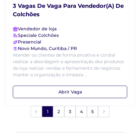
3 Vagas De Vaga Para Vendedor(A) De
Colchões
Vendedor de loja
Speciale Colchões
Presencial
Novo Mundo, Curitiba / PR
Atender os clientes de forma proativa e cordial
realizar a abordagem e apresentação dos produtos
da loja realizar vendas e fechamento de negócios
manter a organização e limpeza ...
Abrir Vaga
1
2
3
4
5