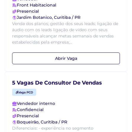
Front Habitacional
Presencial
Jardim Botanico, Curitiba / PR
Venda dos planos; gestão dos seus leads; ligação de
áudio com os leads ligação de vídeo com seus
responsáveis alcançar metas semanais de vendas
estabelecidas pela empresa;...
Abrir Vaga
5 Vagas De Consultor De Vendas
Vaga PCD
Vendedor interno
Confidencial
Presencial
Boqueirão, Curitiba / PR
Diferenciais: - experiência no segmento