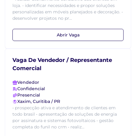
loja. - identificar necessidades e propor soluções
personalizadas em móveis planejados e decoração. -
desenvolver projetos no pr...
Abrir Vaga
Vaga De Vendedor / Representante
Comercial
Vendedor
Confidencial
Presencial
Xaxim, Curitiba / PR
• prospecção ativa e atendimento de clientes em
todo brasil • apresentação de soluções de energia
por assinatura e sistemas fotovoltaicos • gestão
completa do funil no crm • realiz...