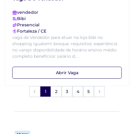
vendedor
Bibi
Presencial
Fortaleza / CE
vaga de Vendedor para atuar na loja bibi no
shopping iguatemi bosque. requisitos: experiência
no varejo disponibilidade de horário ensino médio
completo benefícios: salário d...
Abrir Vaga
1
2
3
4
5