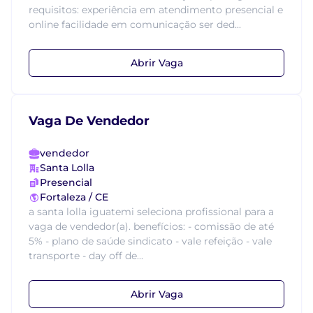
requisitos: experiência em atendimento presencial e
online facilidade em comunicação ser ded...
Abrir Vaga
Vaga De Vendedor
vendedor
Santa Lolla
Presencial
Fortaleza / CE
a santa lolla iguatemi seleciona profissional para a
vaga de vendedor(a). benefícios: - comissão de até
5% - plano de saúde sindicato - vale refeição - vale
transporte - day off de...
Abrir Vaga