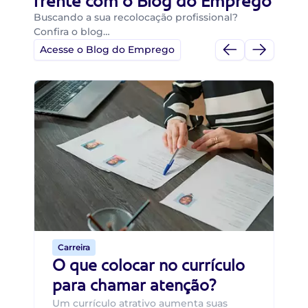
frente com o Blog do Emprego
Buscando a sua recolocação profissional?
Confira o blog…
Acesse o Blog do Emprego
Di
Di
B
O 
um
ca
o 
de 
Carreira
O que colocar no currículo
para chamar atenção?
Um currículo atrativo aumenta suas