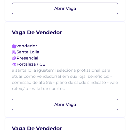
Abrir Vaga
Vaga De Vendedor
vendedor
Santa Lolla
Presencial
Fortaleza / CE
a santa lolla iguatemi seleciona profissional para
atuar como vendedor(a) em sua loja. benefícios: -
comissão de até 5% - plano de saúde sindicato - vale
refeição - vale transporte...
Abrir Vaga
Vaga De Vendedor