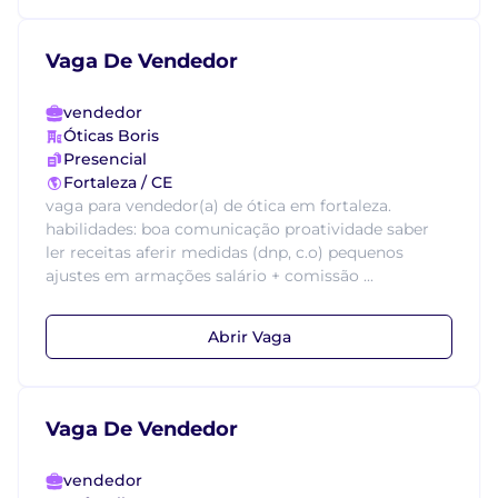
Vaga De Vendedor
vendedor
Óticas Boris
Presencial
Fortaleza / CE
vaga para vendedor(a) de ótica em fortaleza.
habilidades: boa comunicação proatividade saber
ler receitas aferir medidas (dnp, c.o) pequenos
ajustes em armações salário + comissão ...
Abrir Vaga
Vaga De Vendedor
vendedor