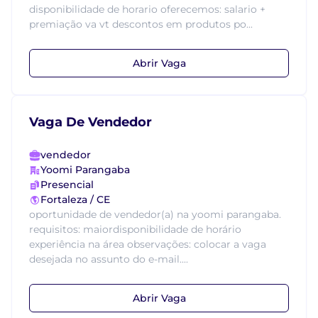
disponibilidade de horario oferecemos: salario +
premiação va vt descontos em produtos po...
Abrir Vaga
Vaga De Vendedor
vendedor
Yoomi Parangaba
Presencial
Fortaleza / CE
oportunidade de vendedor(a) na yoomi parangaba.
requisitos: maiordisponibilidade de horário
experiência na área observações: colocar a vaga
desejada no assunto do e-mail....
Abrir Vaga