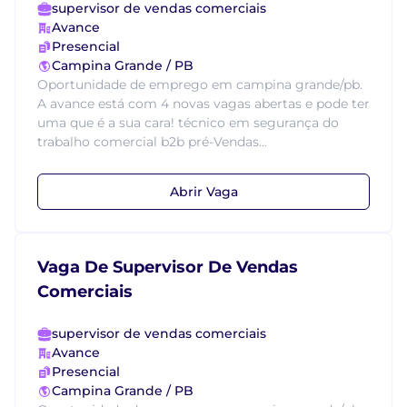
supervisor de vendas comerciais
Avance
Presencial
Campina Grande / PB
Oportunidade de emprego em campina grande/pb.
A avance está com 4 novas vagas abertas e pode ter
uma que é a sua cara! técnico em segurança do
trabalho comercial b2b pré-Vendas...
Abrir Vaga
Vaga De Supervisor De Vendas
Comerciais
supervisor de vendas comerciais
Avance
Presencial
Campina Grande / PB