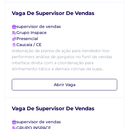
Vaga De Supervisor De Vendas
supervisor de vendas
Grupo Inspace
Presencial
Caucaia / CE
elaboração de planos de ação para Vendedor low
performers análise de gargalos no funil de vendas
interface direta com a coordenação para
alinhamento tático e demais rotinas da supe...
Abrir Vaga
Vaga De Supervisor De Vendas
supervisor de vendas
GRUPO INSPACE