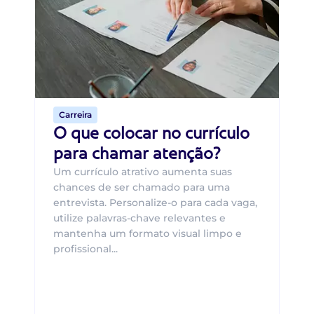
B
O 
um
ca
o 
de 
Carreira
O que colocar no currículo
para chamar atenção?
Um currículo atrativo aumenta suas
chances de ser chamado para uma
entrevista. Personalize-o para cada vaga,
utilize palavras-chave relevantes e
mantenha um formato visual limpo e
profissional...