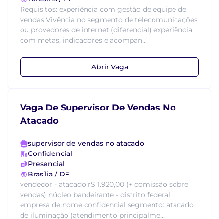
Requisitos: experiência com gestão de equipe de
vendas Vivência no segmento de telecomunicações
ou provedores de internet (diferencial) experiência
com metas, indicadores e acompan...
Abrir Vaga
Vaga De Supervisor De Vendas No
Atacado
supervisor de vendas no atacado
Confidencial
Presencial
Brasília / DF
vendedor - atacado r$ 1.920,00 (+ comissão sobre
vendas) núcleo bandeirante - distrito federal
empresa de nome confidencial segmento: atacado
de iluminação (atendimento principalme...