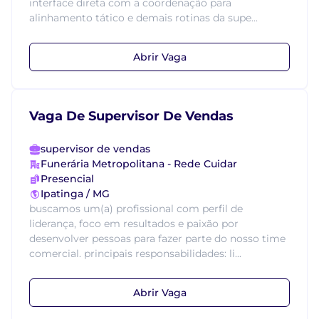
interface direta com a coordenação para
alinhamento tático e demais rotinas da supe...
Abrir Vaga
Vaga De Supervisor De Vendas
supervisor de vendas
Funerária Metropolitana - Rede Cuidar
Presencial
Ipatinga / MG
buscamos um(a) profissional com perfil de
liderança, foco em resultados e paixão por
desenvolver pessoas para fazer parte do nosso time
comercial. principais responsabilidades: li...
Abrir Vaga