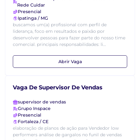
Rede Cuidar
Presencial
Ipatinga / MG
buscamos um(a) profissional com perfil de
liderança, foco em resultados e paixão por
desenvolver pessoas para fazer parte do nosso time
comercial. principais responsabilidades: li...
Abrir Vaga
Vaga De Supervisor De Vendas
supervisor de vendas
Grupo Inspace
Presencial
Fortaleza / CE
elaboração de planos de ação para Vendedor low
performers análise de gargalos no funil de vendas