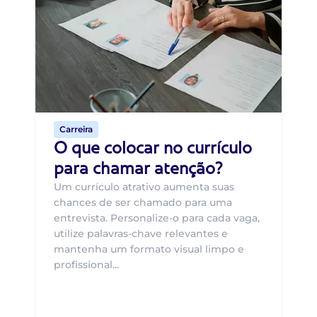
B
O 
um
ca
o 
de 
Carreira
O que colocar no currículo
para chamar atenção?
Um currículo atrativo aumenta suas
chances de ser chamado para uma
entrevista. Personalize-o para cada vaga,
utilize palavras-chave relevantes e
mantenha um formato visual limpo e
profissional...