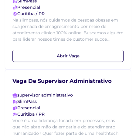
SlimPass
Presencial
Curitiba / PR
Na slimpass, nós cuidamos de pessoas obesas em
sua jornada de emagrecimento por meio de
atendimento clínico 100% online. Buscamos alguém
para liderar nossos times de customer succe...
Abrir Vaga
Vaga De Supervisor Administrativo
supervisor administrativo
SlimPass
Presencial
Curitiba / PR
Você é uma liderança focada em processos, mas
que não abre mão da empatia e do atendimento
humanizado? Quer fazer parte de uma healthtech