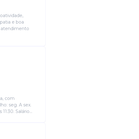
oatividade,
patia e boa
: atendimento
ca, com
lho: seg. A sex.
11:30. Salário...