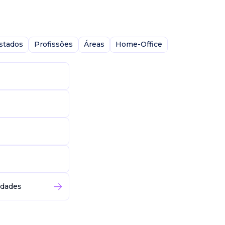
stados
Profissões
Áreas
Home-Office
idades