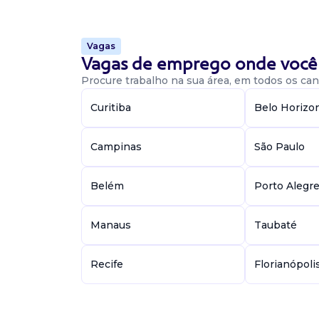
Vaga De Recepcionista
Vagas
Vagas de emprego onde você 
recepcionista
Procure trabalho na sua área, em todos os cant
Grupo Monte Sião
Presencial
Curitiba
Belo Horizo
Sinop / MT
Vaga para recepcionista em sinop/mt. Requisit
comprovada, boa comunicação e relacionamen
Campinas
São Paulo
facilidade em atendimento ao público, bom r
com...
Belém
Porto Alegr
Vaga De Recepcionista
Manaus
Taubaté
Recepcionista
Recife
Florianópoli
Shape Gym
Presencial
Sinop / MT
Vaga para recepcionista, com boa comunicação,