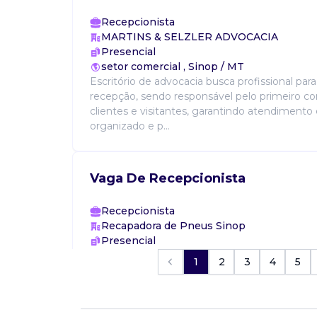
Recepcionista
MARTINS & SELZLER ADVOCACIA
Presencial
setor comercial , Sinop / MT
Escritório de advocacia busca profissional para
recepção, sendo responsável pelo primeiro c
clientes e visitantes, garantindo atendimento c
organizado e p...
Vaga De Recepcionista
Recepcionista
Recapadora de Pneus Sinop
Presencial
Sinop / MT
1
2
3
4
5
Atendimento ao público, faturamento e abertu
Requisitos: ensino médio completo, acimae
word e excel....