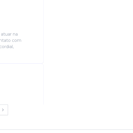
 atuar na
ontato com
ordial,
ra de cadastro.
 conhecimento em