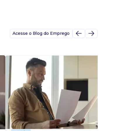
Acesse o Blog do Emprego
A
s
p