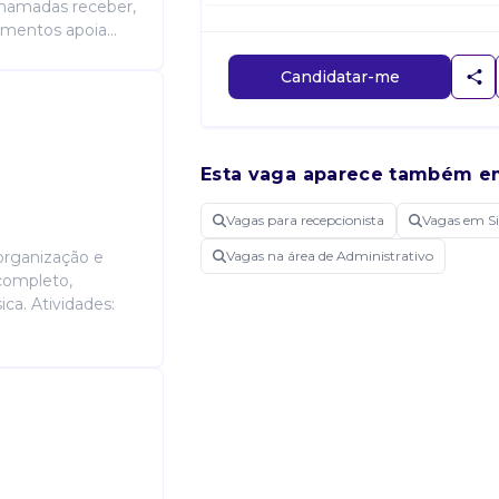
chamadas receber,
umentos apoia...
Candidatar-me
Esta vaga aparece também e
Vagas para recepcionista
Vagas em S
 organização e
Vagas na área de Administrativo
completo,
ca. Atividades: