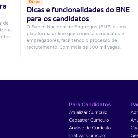
Dicas
ra
Dicas e funcionalidades do BNE
oa comunicação,
para os candidatos
cala 12x36 das
s de
ada, boa comun...
O Banco Nacional de Empregos (BNE) é uma
ize-o
plataforma online que conecta candidatos e
antes
empregadores, facilitando o processo de
recrutamento. Com mais de 500 mil vagas...
oa comunicação,
cala 12x36 das
e aliment...
Para Candidatos
Pa
Atualizar Currículo
Adm
Cadastrar Currículo
Anu
Análise de Currículo
Cad
Inativar Currículo
Ges