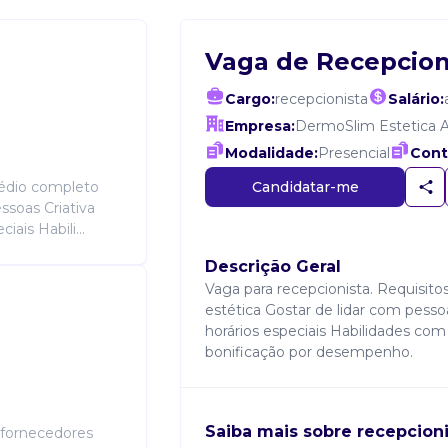
Vaga de Recepcion
Cargo:
recepcionista
Salário:
Empresa:
DermoSlim Estetica 
Modalidade:
Presencial
Cont
Candidatar-me
médio completo
ssoas Criativa
ais Habili...
Descrição Geral
Vaga para recepcionista. Requisit
estética Gostar de lidar com pessoa
horários especiais Habilidades com 
bonificação por desempenho.
Saiba mais sobre recepcioni
e fornecedores