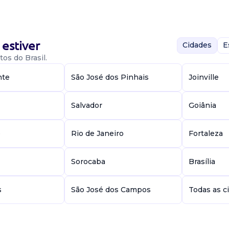
estiver
Cidades
E
os do Brasil.
nte
São José dos Pinhais
Joinville
os: experiência
to interpessoal,
Salvador
Goiânia
elacionamento
e
Rio de Janeiro
Fortaleza
Sorocaba
Brasília
s
São José dos Campos
Todas as c
 flexibilidade,