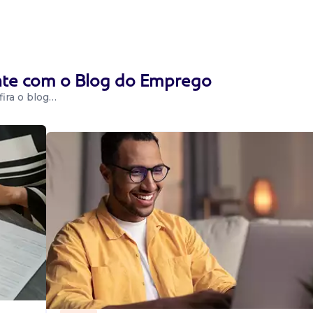
 equipe....
ente com o Blog do Emprego
ira o blog…
oatividade,
patia e boa
: atendimento